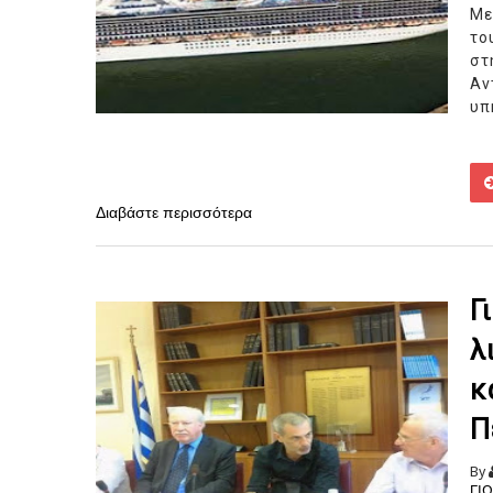
Με
το
σ
Αν
υπ
Διαβάστε περισσότερα
Γ
λ
κ
Π
By
ΓΙ