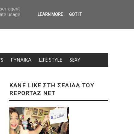
ο 700 ευρώ αν οδηγείς μόνος στο αυτοκίνητο – Ποιους αφορά ο «άγνωστος» π
user-agent
rate usage
LEARN MORE
GOT IT
TS
ΓΥΝΑΙΚΑ
LIFE STYLE
SEXY
KANE LIKE ΣΤΗ ΣΕΛΙΔΑ ΤΟΥ
REPORTAZ NET