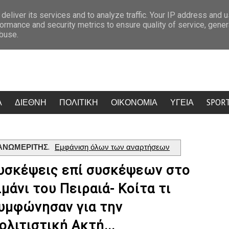
 τα λιμάνια της Αττικής - Γεμάτα τα πλοία προς Κυκλάδες
Πρόστιμ
deliver its services and to analyze traffic. Your IP address and 
ormance and security metrics to ensure quality of service, gene
abuse.
Α
ΔΙΕΘΝΗ
ΠΟΛΙΤΙΚΗ
ΟΙΚΟΝΟΜΙΑ
ΥΓΕΙΑ
SPOR
 ΑΝΩΜΕΡΙΤΗΣ
.
Εμφάνιση όλων των αναρτήσεων
υσκέψεις επί συσκέψεων στο
ιμάνι του Πειραιά- Κοίτα τι
υμφώνησαν για την
ολιτιστική Ακτή...