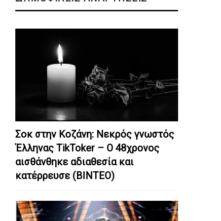
Σοκ στην Κοζάνη: Nεκρός γνωστός
Έλληνας TikToker – Ο 48χρονος
αισθάνθηκε αδιαθεσία και
κατέρρευσε (ΒΙΝΤΕΟ)