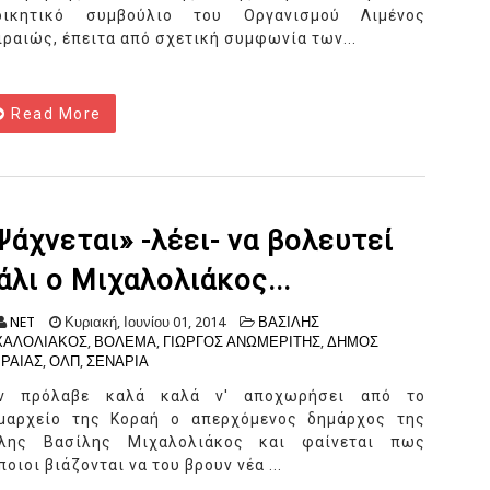
οικητικό συμβούλιο του Οργανισμού Λιμένος
ιραιώς, έπειτα από σχετική συμφωνία των...
Read More
Ψάχνεται» -λέει- να βολευτεί
άλι ο Μιχαλολιάκος...
NET
Κυριακή, Ιουνίου 01, 2014
ΒΑΣΙΛΗΣ
ΧΑΛΟΛΙΑΚΟΣ
,
ΒΟΛΕΜΑ
,
ΓΙΩΡΓΟΣ ΑΝΩΜΕΡΙΤΗΣ
,
ΔΗΜΟΣ
ΙΡΑΙΑΣ
,
ΟΛΠ
,
ΣΕΝΑΡΙΑ
ν πρόλαβε καλά καλά ν' αποχωρήσει από το
μαρχείο της Κοραή ο απερχόμενος δημάρχος της
λης Βασίλης Μιχαλολιάκος και φαίνεται πως
ποιοι βιάζονται να του βρουν νέα ...