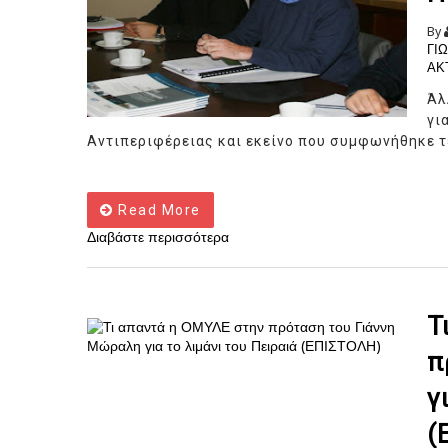
By
ΓΙ
ΑΚ
Άλ
γι
Αντιπεριφέρειας και εκείνο που συμφωνήθηκε τελ
Read More
Διαβάστε περισσότερα
Τ
π
γ
(