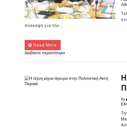
ΛΙ
Τε
στ
σύσκεψη για την...
Read More
Διαβάστε περισσότερα
Η
Π
By
ΕΚ
Τη
Με
Απ