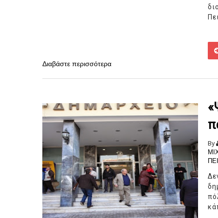
δι
Πε
Διαβάστε περισσότερα
«
π
By
ΜΙ
ΠΕ
Δε
δη
πό
κά