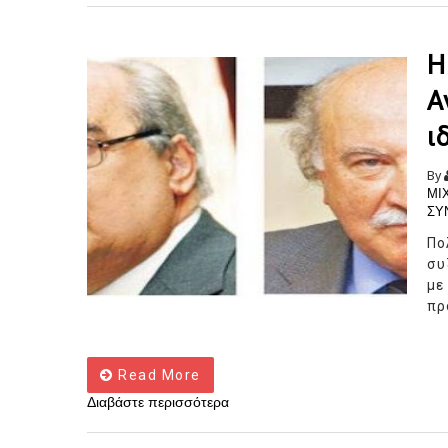
Η
Α
ι
By
ΜΙ
ΣΥ
Πο
συ
με
πρ
Read More
Διαβάστε περισσότερα