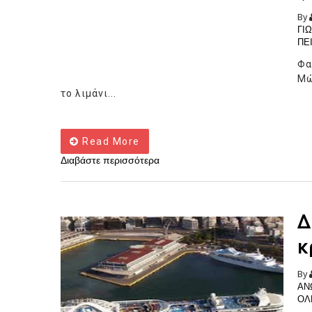
By
ΓΙ
ΠΕ
Φα
Μώ
το λιμάνι...
Read More
Διαβάστε περισσότερα
Δ
κ
By
ΑΝ
ΟΛ