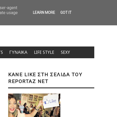
 Κρήτη: Τουρίστας ρώτησε πόσο κοστίζει ανήλικο κορίτσι – «Πόσα θέλεις;» (
user-agent
rate usage
LEARN MORE
GOT IT
TS
ΓΥΝΑΙΚΑ
LIFE STYLE
SEXY
KANE LIKE ΣΤΗ ΣΕΛΙΔΑ ΤΟΥ
REPORTAZ NET