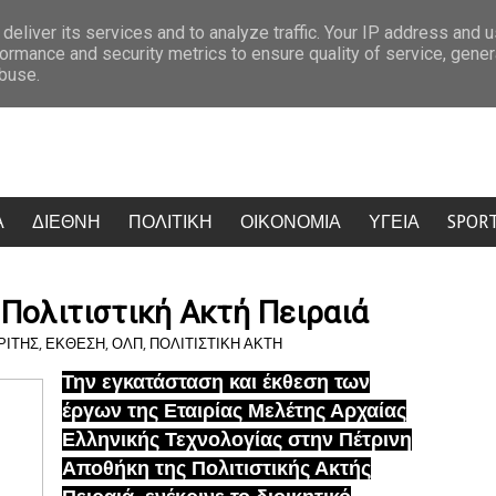
εσσέ, πυρά από ΠΑΣΟΚ, ΕΛΑΣ, ΣΥΡΙΖΑ και Νέα Αριστερα
Σάλος στην
deliver its services and to analyze traffic. Your IP address and 
ormance and security metrics to ensure quality of service, gene
abuse.
Α
ΔΙΕΘΝΗ
ΠΟΛΙΤΙΚΗ
ΟΙΚΟΝΟΜΙΑ
ΥΓΕΙΑ
SPOR
 Πολιτιστική Ακτή Πειραιά
ΡΙΤΗΣ
,
ΕΚΘΕΣΗ
,
ΟΛΠ
,
ΠΟΛΙΤΙΣΤΙΚΗ ΑΚΤΗ
Την εγκατάσταση και έκθεση των
έργων της Εταιρίας Μελέτης Αρχαίας
Ελληνικής Τεχνολογίας στην Πέτρινη
Αποθήκη της Πολιτιστικής Ακτής