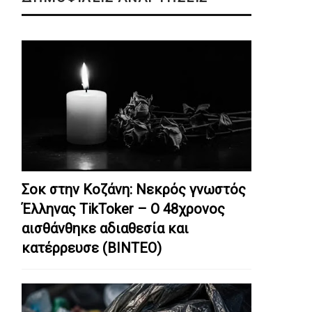
Σοκ στην Κοζάνη: Nεκρός γνωστός
Έλληνας TikToker – Ο 48χρονος
αισθάνθηκε αδιαθεσία και
κατέρρευσε (ΒΙΝΤΕΟ)