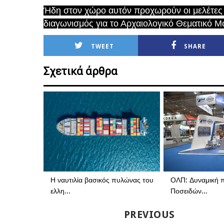
Ήδη στον χώρο αυτόν προχωρούν οι μελέτες 
διαγωνισμός για το Αρχαιολογικό Θεματικό Μ
TWEET
SHARE
Σχετικά άρθρα
Η ναυτιλία βασικός πυλώνας του
ΟΛΠ: Δυναμική 
ελλη...
Ποσειδών...
PREVIOUS