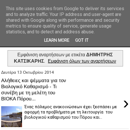
This site uses cookies from Google to deliver its services
and to analyze traffic. Your IP address and user-agent are
REPORTAZ NET
shared with Google along with performance and security
metrics to ensure quality of service, generate usage
statistics, and to detect and address abuse.
LEARN MORE
GOT IT
Εμφάνιση αναρτήσεων με ετικέτα
ΔΗΜΗΤΡΗΣ
ΚΑΤΣΙΚΑΡΗΣ
.
Εμφάνιση όλων των αναρτήσεων
Δευτέρα 13 Οκτωβρίου 2014
Αλήθειες και ψέμματα για τον
Βιολογικό Καθαρισμό - Τι
συνέβη με τη μελέτη του
›
ΒΙΟΚΑ Πόρου...
Ένας πόλεμος ανακοινώσεων έχει ξεσπάσει με
αφορμή τα προβλήματα με τη λειτουργία του
βιολογικού καθαρισμού του Πόρου και...