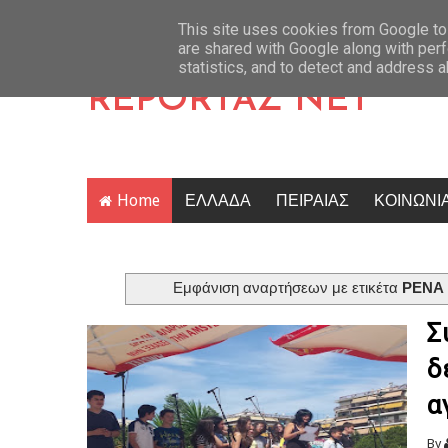
υξημένο κίνδυνο 6 περιφέρειες της χώρας αύριο
Latest News
Ριφιφί: Η σειρά π
This site uses cookies from Google to 
are shared with Google along with perf
statistics, and to detect and address 
REPORTAZ NET
Home
ΕΛΛΑΔΑ
ΠΕΙΡΑΙΑΣ
ΚΟΙΝΩΝΙ
Εμφάνιση αναρτήσεων με ετικέτα
ΡΕΝΑ
Σ
δ
α
By