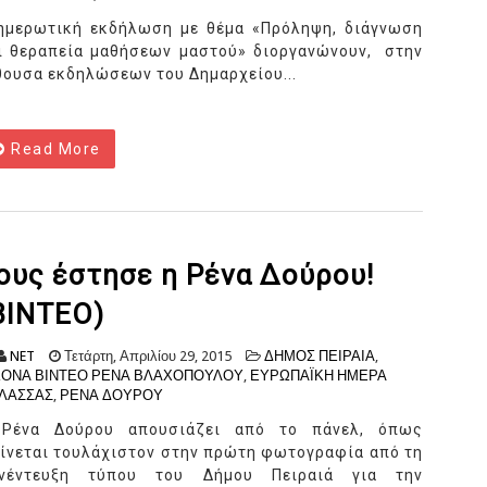
ημερωτική εκδήλωση με θέμα «Πρόληψη, διάγνωση
ι θεραπεία μαθήσεων μαστού» διοργανώνουν, στην
θουσα εκδηλώσεων του Δημαρχείου...
Read More
ους έστησε η Ρένα Δούρου!
ΒΙΝΤΕΟ)
NET
Τετάρτη, Απριλίου 29, 2015
ΔΗΜΟΣ ΠΕΙΡΑΙΑ
,
ΚΟΝΑ ΒΙΝΤΕΟ ΡΕΝΑ ΒΛΑΧΟΠΟΥΛΟΥ
,
ΕΥΡΩΠΑΪΚΗ ΗΜΕΡΑ
ΛΑΣΣΑΣ
,
ΡΕΝΑ ΔΟΥΡΟΥ
Ρένα Δούρου απουσιάζει από το πάνελ, όπως
ίνεται τουλάχιστον στην πρώτη φωτογραφία από τη
νέντευξη τύπου του Δήμου Πειραιά για την