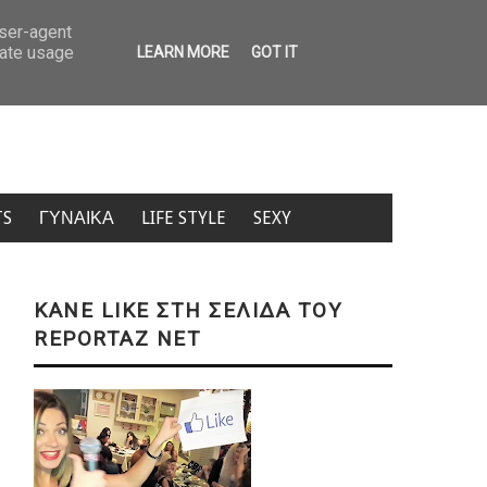
ΙΚΟΝΕΣ)
ΑΕΚ: Τρία χρόνια χωρίς τον Μιχάλη Κατσούρη – Η ιδιαίτερ
user-agent
rate usage
LEARN MORE
GOT IT
TS
ΓΥΝΑΙΚΑ
LIFE STYLE
SEXY
KANE LIKE ΣΤΗ ΣΕΛΙΔΑ ΤΟΥ
REPORTAZ NET