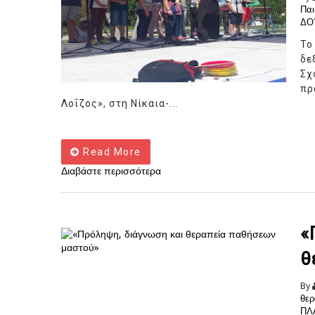
Παι
ΔΟ
Το
δε
Σχ
πρ
Λοΐζος», στη Νίκαια-...
Read More
Διαβάστε περισσότερα
«
θ
By
θερ
ΠΛ