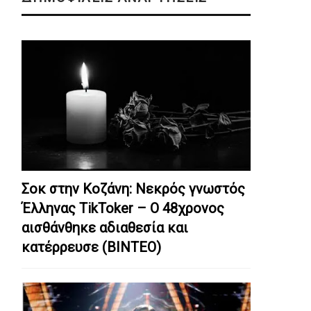
Σοκ στην Κοζάνη: Nεκρός γνωστός
Έλληνας TikToker – Ο 48χρονος
αισθάνθηκε αδιαθεσία και
κατέρρευσε (ΒΙΝΤΕΟ)