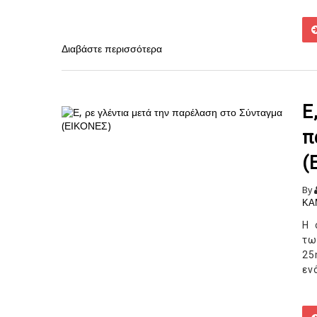
Διαβάστε περισσότερα
Ε
π
(
By
ΚΑ
Η 
τω
25
εν