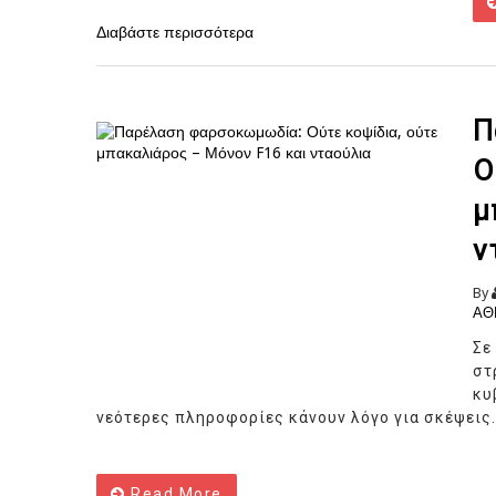
Διαβάστε περισσότερα
Π
Ο
μ
ν
By
ΑΘ
Σε
στ
κυ
νεότερες πληροφορίες κάνουν λόγο για σκέψεις.
Read More