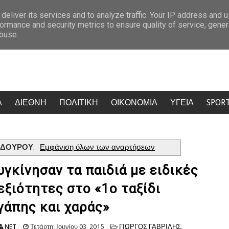
ου καθήλωσε το κοινό και συζητήθηκε όσο λίγες έρχεται στον Alpha (ΒΙΝΤΕΟ- Ε
deliver its services and to analyze traffic. Your IP address and 
ormance and security metrics to ensure quality of service, gene
abuse.
Α
ΔΙΕΘΝΗ
ΠΟΛΙΤΙΚΗ
ΟΙΚΟΝΟΜΙΑ
ΥΓΕΙΑ
SPOR
 ΔΟΥΡΟΥ
.
Εμφάνιση όλων των αναρτήσεων
υγκίνησαν τα παιδιά με ειδικές
εξιότητες στο «1ο ταξίδι
γάπης και χαράς»
NET
Τετάρτη, Ιουνίου 03, 2015
ΓΙΩΡΓΟΣ ΓΑΒΡΙΛΗΣ
,