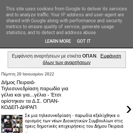
This site uses cookies from Google to deliver its services
and to analyze traffic. Your IP address and user-agent are
REPORTAZ NET
shared with Google along with performance and security
metrics to ensure quality of service, generate usage
statistics, and to detect and address abuse.
LEARN MORE
GOT IT
Εμφάνιση αναρτήσεων με ετικέτα
ΟΠΑΝ
.
Εμφάνιση
όλων των αναρτήσεων
Πέμπτη 20 Ιανουαρίου 2022
Δήμος Πειραιά-
Τηλεσυνεδρίαση παρωδία για
γέλια και για...γέλια - Έτσι
ορίστηκαν τα Δ.Σ. ΟΠΑΝ-
›
ΚΟΔΕΠ-ΔΗΡΑΠ
Σε μια τηλεσυνεδρίαση - παρωδία εξελίχθηκε ο
ορισμός των νέων Διοικητικών Συμβουλίων στις
τρεις δημοτικές επιχειρήσεις του Δήμου Πειραιά
...