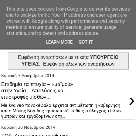
This site uses cookies from Google to deliver its services
and to analyze traffic. Your IP address and user-agent are
REPORTAZ NET
shared with Google along with performance and security
metrics to ensure quality of service, generate usage
statistics, and to detect and address abuse.
LEARN MORE
GOT IT
Εμφάνιση αναρτήσεων με ετικέτα
ΥΠΟΥΡΓΕΙΟ
ΥΓΕΙΑΣ
.
Εμφάνιση όλων των αναρτήσεων
Κυριακή 7 Δεκεμβρίου 2014
Επιδημία τα πτυχία – «μαϊμού»
στην Υγεία – Απολύσεις και
›
επιστροφές μισθών...
Με ένα νέο πονοκέφαλο έρχεται αντιμέτωπη η κυβέρνηση
και ο Μάκης Βορίδης προσωπικά, καθώς ο έλεγχος τίτλων
γιατρών και εργαζομένων στη...
Κυριακή 30 Νοεμβρίου 2014
ΣΟΚ: Αυτοκτόνησε οροθετική