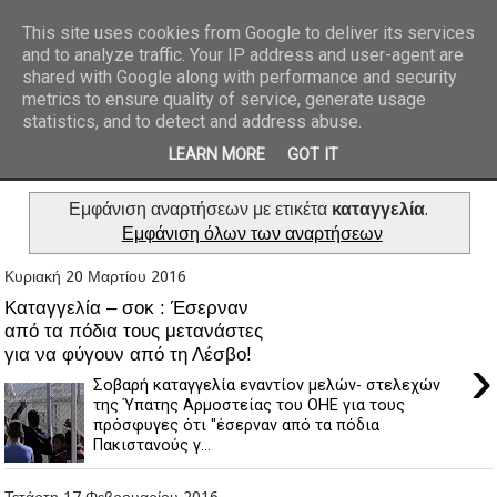
This site uses cookies from Google to deliver its services
and to analyze traffic. Your IP address and user-agent are
REPORTAZ NET
shared with Google along with performance and security
metrics to ensure quality of service, generate usage
statistics, and to detect and address abuse.
LEARN MORE
GOT IT
Εμφάνιση αναρτήσεων με ετικέτα
καταγγελία
.
Εμφάνιση όλων των αναρτήσεων
Κυριακή 20 Μαρτίου 2016
Καταγγελία – σοκ : Έσερναν
από τα πόδια τους μετανάστες
για να φύγουν από τη Λέσβο!
›
Σοβαρή καταγγελία εναντίον μελών- στελεχών
της Ύπατης Αρμοστείας του ΟΗΕ για τους
πρόσφυγες ότι "έσερναν από τα πόδια
Πακιστανούς γ...
Τετάρτη 17 Φεβρουαρίου 2016