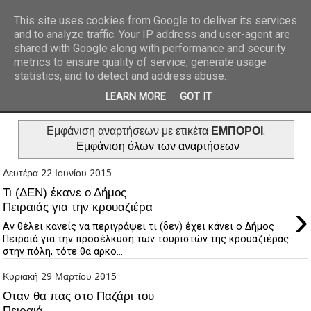
This site uses cookies from Google to deliver its services
and to analyze traffic. Your IP address and user-agent are
REPORTAZ NET
shared with Google along with performance and security
metrics to ensure quality of service, generate usage
statistics, and to detect and address abuse.
LEARN MORE
GOT IT
Εμφάνιση αναρτήσεων με ετικέτα
ΕΜΠΟΡΟΙ
.
Εμφάνιση όλων των αναρτήσεων
Δευτέρα 22 Ιουνίου 2015
Τι (ΔΕΝ) έκανε ο Δήμος
›
Πειραιάς για την κρουαζιέρα
Αν θέλει κανείς να περιγράψει τι (δεν) έχει κάνει ο Δήμος
Πειραιά για την προσέλκυση των τουριστών της κρουαζιέρας
στην πόλη, τότε θα αρκο...
Κυριακή 29 Μαρτίου 2015
Όταν θα πας στο Παζάρι του
Πειραιά...