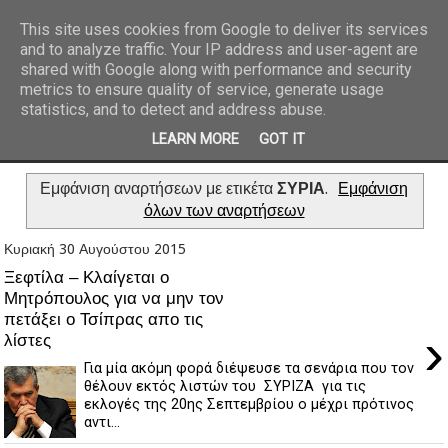
This site uses cookies from Google to deliver its services
and to analyze traffic. Your IP address and user-agent are
REPORTAZ NET
shared with Google along with performance and security
metrics to ensure quality of service, generate usage
statistics, and to detect and address abuse.
LEARN MORE
GOT IT
Εμφάνιση αναρτήσεων με ετικέτα
ΣΥΡΙΑ
.
Εμφάνιση
όλων των αναρτήσεων
Κυριακή 30 Αυγούστου 2015
Ξεφτίλα – Κλαίγεται ο
Μητρόπουλος για να μην τον
πετάξει ο Τσίπρας απο τις
›
λίστες
Για μία ακόμη φορά διέψευσε τα σενάρια που τον
θέλουν εκτός λιστών του ΣΥΡΙΖΑ για τις
εκλογές της 20ης Σεπτεμβρίου ο μέχρι πρότινος
αντι...