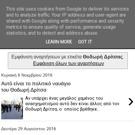
This site uses cookies from Google to deliver its services
and to analyze traffic. Your IP address and user-agent are
REPORTAZ NET
shared with Google along with performance and security
metrics to ensure quality of service, generate usage
statistics, and to detect and address abuse.
LEARN MORE
GOT IT
Εμφάνιση αναρτήσεων με ετικέτα
Θοδωρή Δρίτσας
.
Εμφάνιση όλων των αναρτήσεων
Κυριακή 6 Νοεμβρίου 2016
Αυτό είναι το πολιτικό ναυάγιο
του Θοδωρή Δρίτσα
›
Αν υπάρχει ένας μεγάλος χαμένος του
ανασχηματισμού αυτό δεν είναι άλλος από τον
Θοδωρή Δρίτσα, ο οποίος βρέθηκε...
Δευτέρα 29 Αυγούστου 2016