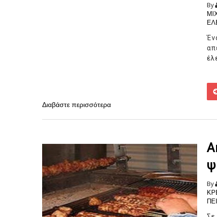
By
ΜΙ
ΕΛ
Έν
απ
έλ
Διαβάστε περισσότερα
Α
ψ
By
ΚΡ
ΠΕ
Σε