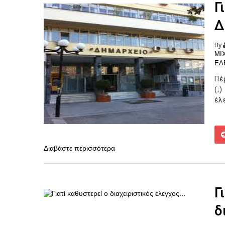
Γ
Δ
By
ΜΙ
ΕΛ
Πέ
(;
έλ
Διαβάστε περισσότερα
Γ
δ