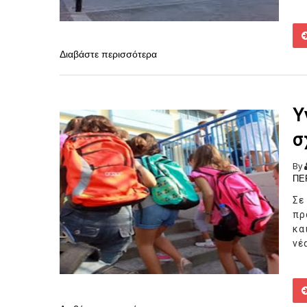
Διαβάστε περισσότερα
Υ
σ
By
ΠΕ
Σ
πρ
κα
νέ