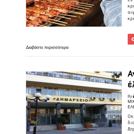
κρ
αι
κρ
Διαβάστε περισσότερα
Α
έ
By
ΜΙ
ΕΛ
Οκ
δι
Δη