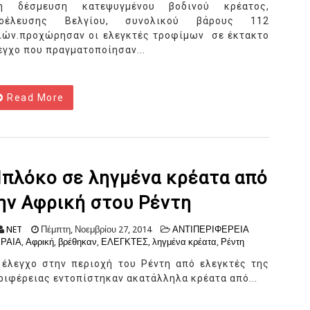
η δέσμευση κατεψυγμένου βοδινού κρέατος,
οέλευσης Βελγίου, συνολικού βάρους 112
λών.προχώρησαν οι ελεγκτές τροφίμων σε έκτακτο
εγχο που πραγματοποίησαν...
Read More
πλόκο σε ληγμένα κρέατα από
ην Αφρική στου Ρέντη
NET
Πέμπτη, Νοεμβρίου 27, 2014
ΑΝΤΙΠΕΡΙΦΕΡΕΙΑ
ΙΡΑΙΑ
,
Αφρική
,
βρέθηκαν
,
ΕΛΕΓΚΤΕΣ
,
ληγμένα κρέατα
,
Ρέντη
 έλεγχο στην περιοχή του Ρέντη από ελεγκτές της
ριφέρειας εντοπίστηκαν ακατάλληλα κρέατα από...