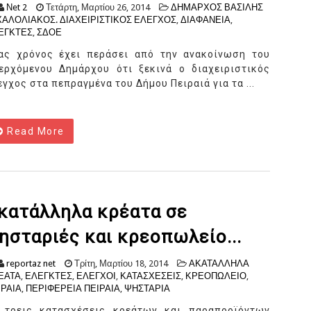
Νet 2
Τετάρτη, Μαρτίου 26, 2014
ΔΗΜΑΡΧΟΣ ΒΑΣΙΛΗΣ
ΧΑΛΟΛΙΑΚΟΣ. ΔΙΑΧΕΙΡΙΣΤΙΚΟΣ ΕΛΕΓΧΟΣ
,
ΔΙΑΦΑΝΕΙΑ
,
ΕΓΚΤΕΣ
,
ΣΔΟΕ
ας χρόνος έχει περάσει από την ανακοίνωση του
ερχόμενου Δημάρχου ότι ξεκινά ο διαχειριστικός
εγχος στα πεπραγμένα του Δήμου Πειραιά για τα ...
Read More
κατάλληλα κρέατα σε
ησταριές και κρεοπωλείο...
reportaz net
Τρίτη, Μαρτίου 18, 2014
ΑΚΑΤΑΛΛΗΛΑ
ΕΑΤΑ
,
ΕΛΕΓΚΤΕΣ
,
ΕΛΕΓΧΟΙ
,
ΚΑΤΑΣΧΕΣΕΙΣ
,
ΚΡΕΟΠΩΛΕΙΟ
,
ΙΡΑΙΑ
,
ΠΕΡΙΦΕΡΕΙΑ ΠΕΙΡΑΙΑ
,
ΨΗΣΤΑΡΙΑ
 τρεις κατασχέσεις κρεάτων και παραπροϊόντων