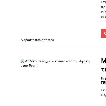
Στ
πρ
κι
έλ
Διαβάστε περισσότερα
Μ
τ
By
ΠΕ
Σε
Πε