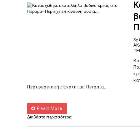
Κ
β
Π
By
ΑΚ
ΠΕ
Β
Πο
κρ
κα
Περιφερειακής Ενότητας Πειραιά...
Read More
Διαβάστε περισσότερα