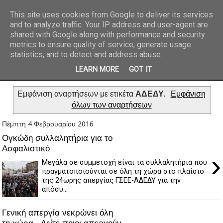
This site uses cookies from Google to deliver its services
and to analyze traffic. Your IP address and user-agent are
REPORTAZ NET
shared with Google along with performance and security
metrics to ensure quality of service, generate usage
statistics, and to detect and address abuse.
LEARN MORE
GOT IT
Εμφάνιση αναρτήσεων με ετικέτα
ΑΔΕΔΥ
.
Εμφάνιση
όλων των αναρτήσεων
Πέμπτη 4 Φεβρουαρίου 2016
Ογκώδη συλλαλητήρια για το
Ασφαλιστικό
›
Μεγάλα σε συμμετοχή είναι τα συλλαλητήρια που
πραγματοποιούνται σε όλη τη χώρα στο πλαίσιο
της 24ωρης απεργίας ΓΣΕΕ-ΑΔΕΔΥ για την
απόσυ...
Γενική απεργία νεκρώνει όλη
τη χώρα - Δείτε ποιοι απεργούν