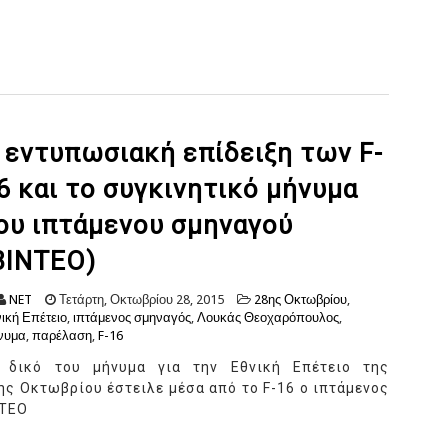
 εντυπωσιακή επίδειξη των F-
6 και το συγκινητικό μήνυμα
ου ιπτάμενου σμηναγού
ΒΙΝΤΕΟ)
NET
Τετάρτη, Οκτωβρίου 28, 2015
28ης Οκτωβρίου
,
ική Επέτειο
,
ιπτάμενος σμηναγός
,
Λουκάς Θεοχαρόπουλος
,
νυμα
,
παρέλαση
,
F-16
 δικό του μήνυμα για την Εθνική Επέτειο της
ης Οκτωβρίου έστειλε μέσα από το F-16 ο ιπτάμενος
ΝΤΕΟ