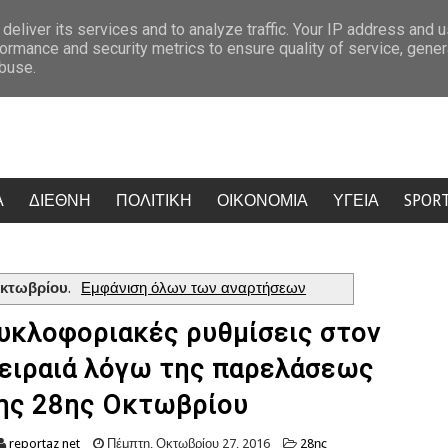
ΙΚΟΝΑ)
Μυστράς: «Άνοιγα τον καταψύκτη για να τον βλέπω» – Ανατρ
deliver its services and to analyze traffic. Your IP address and 
ormance and security metrics to ensure quality of service, gene
abuse.
Α
ΔΙΕΘΝΗ
ΠΟΛΙΤΙΚΗ
ΟΙΚΟΝΟΜΙΑ
ΥΓΕΙΑ
SPOR
Οκτωβρίου
.
Εμφάνιση όλων των αναρτήσεων
υκλοφοριακές ρυθμίσεις στον
ειραιά λόγω της παρελάσεως
ης 28ης Οκτωβρίου
reportaz net
Πέμπτη, Οκτωβρίου 27, 2016
28ης