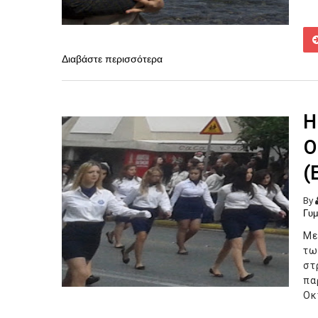
Διαβάστε περισσότερα
Η
Ο
(
By
Γυμ
Με
τω
στ
πα
Οκ