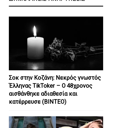
Σοκ στην Κοζάνη: Nεκρός γνωστός
Έλληνας TikToker – Ο 48χρονος
αισθάνθηκε αδιαθεσία και
κατέρρευσε (ΒΙΝΤΕΟ)