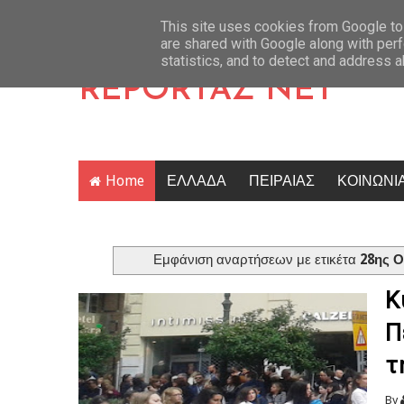
ορού κατηγορείται για σεξουαλική κακοποίηση δύο ανήλικων μαθητών της (Ε
Latest News
This site uses cookies from Google to 
are shared with Google along with perf
statistics, and to detect and address 
REPORTAZ NET
Home
ΕΛΛΑΔΑ
ΠΕΙΡΑΙΑΣ
ΚΟΙΝΩΝΙ
Εμφάνιση αναρτήσεων με ετικέτα
28ης 
Κ
Π
τ
By