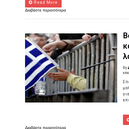
Read More
Διαβάστε περισσότερα
Β
κ
λ
By
επε
Επ
μα
γι
επ
Διαβάστε περισσότερα