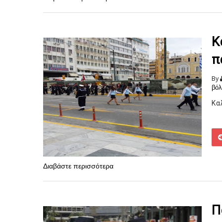
Κ
π
By
βόλ
Κα
Διαβάστε περισσότερα
Π