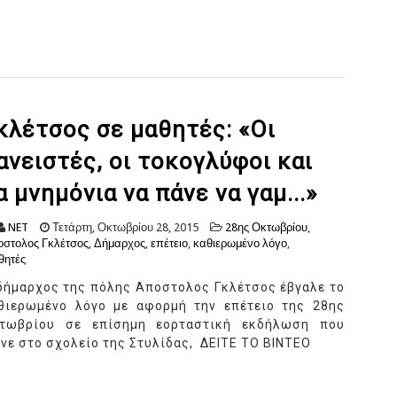
κλέτσος σε μαθητές: «Οι
ανειστές, οι τοκογλύφοι και
α μνημόνια να πάνε να γαμ...»
NET
Τετάρτη, Οκτωβρίου 28, 2015
28ης Οκτωβρίου
,
στολος Γκλέτσος
,
Δήμαρχος
,
επέτειο
,
καθιερωμένο λόγο
,
θητές
δήμαρχος της πόλης Αποστολος Γκλέτσος έβγαλε το
θιερωμένο λόγο με αφορμή την επέτειο της 28ης
τωβρίου σε επίσημη εορταστική εκδήλωση που
ινε στο σχολείο της Στυλίδας, ΔΕΙΤΕ ΤΟ ΒΙΝΤΕΟ