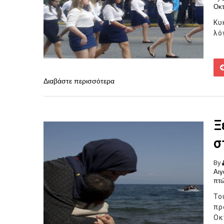
Οκτ
Κυ
λό
Διαβάστε περισσότερα
Ξ
σ
By
Αιγ
πτ
Το
πρ
Οκ