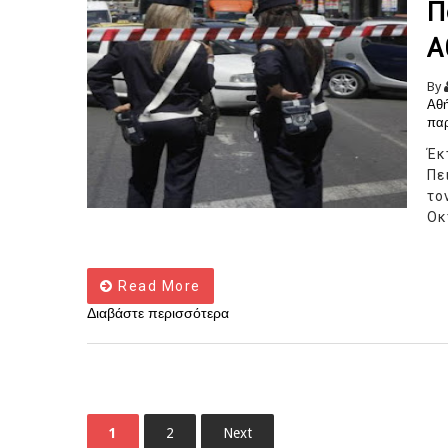
Π
Α
By
Αθ
παρ
Έκ
Πε
το
Οκ
Read More
Διαβάστε περισσότερα
1
2
Next