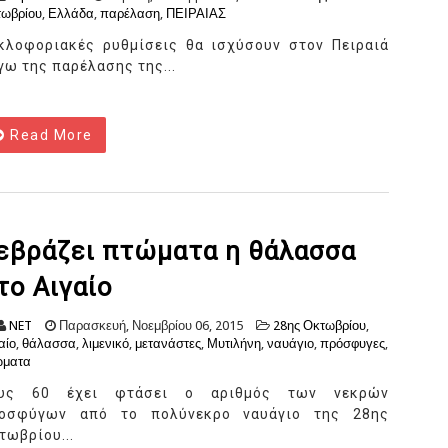
ωβρίου
,
Ελλάδα
,
παρέλαση
,
ΠΕΙΡΑΙΑΣ
κλοφοριακές ρυθμίσεις θα ισχύσουν στον Πειραιά
γω της παρέλασης της...
Read More
εβράζει πτώματα η θάλασσα
το Αιγαίο
NET
Παρασκευή, Νοεμβρίου 06, 2015
28ης Οκτωβρίου
,
αίο
,
θάλασσα
,
λιμενικό
,
μετανάστες
,
Μυτιλήνη
,
ναυάγιο
,
πρόσφυγες
,
ώματα
υς 60 έχει φτάσει ο αριθμός των νεκρών
οσφύγων από το πολύνεκρο ναυάγιο της 28ης
τωβρίου...