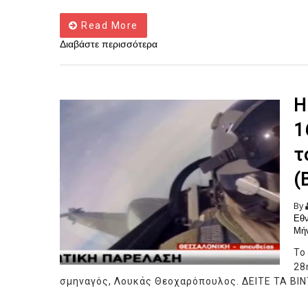
Read More
Διαβάστε περισσότερα
Η
1
τ
(
By
Εθν
Μή
Το
28
σμηναγός, Λουκάς Θεοχαρόπουλος. ΔΕΙΤΕ ΤΑ ΒΙ