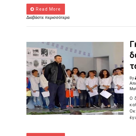
Read More
Διαβάστε περισσότερα
Γ
δ
τ
By
Απο
Μα
Ο 
κα
Οκ
έγ