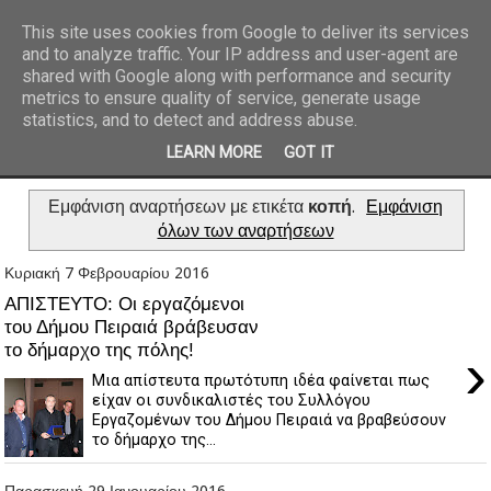
This site uses cookies from Google to deliver its services
and to analyze traffic. Your IP address and user-agent are
REPORTAZ NET
shared with Google along with performance and security
metrics to ensure quality of service, generate usage
statistics, and to detect and address abuse.
LEARN MORE
GOT IT
Εμφάνιση αναρτήσεων με ετικέτα
κοπή
.
Εμφάνιση
όλων των αναρτήσεων
Κυριακή 7 Φεβρουαρίου 2016
ΑΠΙΣΤΕΥΤΟ: Οι εργαζόμενοι
του Δήμου Πειραιά βράβευσαν
το δήμαρχο της πόλης!
›
Μια απίστευτα πρωτότυπη ιδέα φαίνεται πως
είχαν οι συνδικαλιστές του Συλλόγου
Εργαζομένων του Δήμου Πειραιά να βραβεύσουν
το δήμαρχο της...
Παρασκευή 29 Ιανουαρίου 2016