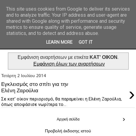
This site uses cookies from Google to deliver its services
and to analyze traffic. Your IP address and user-agent are
REPORTAZ NET
shared with Google along with performance and security
metrics to ensure quality of service, generate usage
statistics, and to detect and address abuse.
LEARN MORE
GOT IT
Εμφάνιση αναρτήσεων με ετικέτα
ΚΑΤ' ΟΙΚΟΝ
.
Εμφάνιση όλων των αναρτήσεων
Τετάρτη 2 Ιουλίου 2014
Εγκλεισμός στο σπίτι για την
›
Ελένη Ζαρούλια
Σε κατ' οίκον περιορισμό, θα παραμείνει η Ελένη Ζαρούλια,
όπως αποφάσισε νωρίτερα το...
›
Αρχική σελίδα
Προβολή έκδοσης ιστού