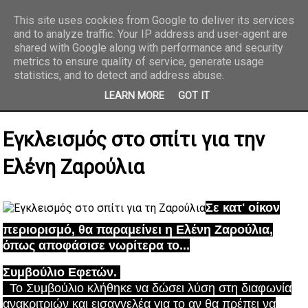
This site uses cookies from Google to deliver its services
and to analyze traffic. Your IP address and user-agent are
REPORTAZ NET
shared with Google along with performance and security
metrics to ensure quality of service, generate usage
statistics, and to detect and address abuse.
LEARN MORE
GOT IT
Εγκλεισμός στο σπίτι για την
Ελένη Ζαρούλια
Σε κατ' οίκον
περιορισμό, θα παραμείνει η Ελένη Ζαρούλια,
όπως αποφάσισε νωρίτερα το...
Συμβούλιο Εφετών.
Το Συμβούλιο κλήθηκε να δώσει λύση στη διαφωνία
ανακριτριών και εισαγγελέα για το αν θα πρέπει να