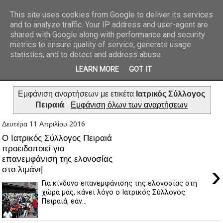
This site uses cookies from Google to deliver its services
and to analyze traffic. Your IP address and user-agent are
REPORTAZ NET
shared with Google along with performance and security
metrics to ensure quality of service, generate usage
statistics, and to detect and address abuse.
LEARN MORE
GOT IT
Εμφάνιση αναρτήσεων με ετικέτα
Ιατρικός Σύλλογος
Πειραιά
.
Εμφάνιση όλων των αναρτήσεων
Δευτέρα 11 Απριλίου 2016
Ο Ιατρικός Σύλλογος Πειραιά
προειδοποιεί για
επανεμφάνιση της ελονοσίας
›
στο λιμάνι|
Για κίνδυνο επανεμφάνισης της ελονοσίας στη
χώρα μας, κάνει λόγο ο Ιατρικός Σύλλογος
Πειραιά, εάν...