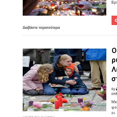
Βρ
Διαβάστε περισσότερα
Ο
ρ
Λ
σ
By
επι
Με
φό
οι