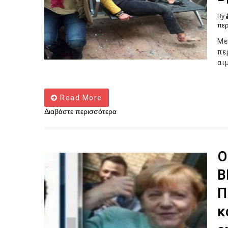
By
περ
Με
π
αι
Read More
Διαβάστε περισσότερα
Ο
Β
Π
κ