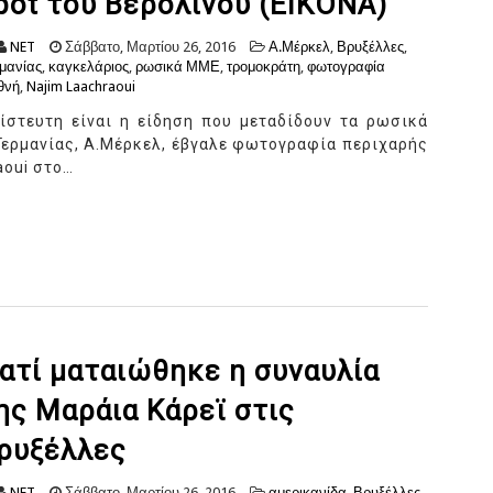
pot του Βερολίνου (ΕΙΚΟΝΑ)
NET
Σάββατο, Μαρτίου 26, 2016
Α.Μέρκελ
,
Βρυξέλλες
,
μανίας
,
καγκελάριος
,
ρωσικά ΜΜΕ
,
τρομοκράτη
,
φωτογραφία
θνή
,
Najim Laachraoui
ίστευτη είναι η είδηση που μεταδίδουν τα ρωσικά
Γερμανίας, Α.Μέρκελ, έβγαλε φωτογραφία περιχαρής
aoui στο…
ιατί ματαιώθηκε η συναυλία
ης Μαράια Κάρεϊ στις
ρυξέλλες
NET
Σάββατο, Μαρτίου 26, 2016
αμερικανίδα
,
Βρυξέλλες
,