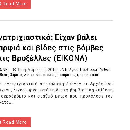
Read More
νατριχιαστικό: Είχαν βάλει
αρφιά και βίδες στις βόμβες
τις Βρυξέλλες (ΕΙΚΟΝΑ)
NET
Τρίτη, Μαρτίου 22, 2016
Βελγίου
,
Βρυξέλλες
,
διεθνή
,
θεση
,
θύματα
,
νεκροί
,
νοσοκομείο
,
τραυματίες
,
τρομοκρατική
α ανατριχιαστική αποκάλυψη έκαναν οι Αρχές του
λγίου, λίγες ώρες μετά τη διπλή βομβιστική επίθεση
 αεροδρόμιο και σταθμό μετρό που προκάλεσε τον
νατο...
Read More