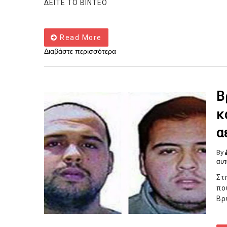
ΔΕΙΤΕ ΤΟ ΒΙΝΤΕΟ
Read More
Διαβάστε περισσότερα
Β
κ
α
By
αυτ
Στ
πο
Βρ