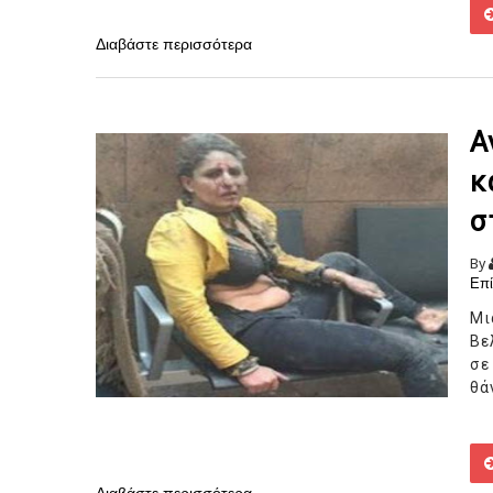
Διαβάστε περισσότερα
Α
κ
σ
By
Επί
Μι
Βε
σε
θά