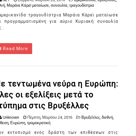
θνή
,
Μαράια Κάρεϊ ματαίωσε
,
συναυλία
,
τραγουδίστρια
αμερικανίδα τραγουδίστρια Μαράια Κάρεϊ ματαίωσε
α προγραμματισμένη για αύριο Κυριακή συναυλία
...
Read More
ε τεντωμένα νεύρα η Ευρώπη:
λες οι εξελίξεις μετά το
τύπημα στις Βρυξέλλες
Unknown
Πέμπτη, Μαρτίου 24, 2016
Βρυξέλλες
,
διεθνή
,
θεση
,
Ευρώπη
,
τρομοκρατική
ον εντοπισμό ενός δράστη των επιθέσεων στις