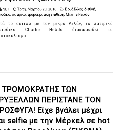
NET
Τρίτη, Μαρτίου 29, 2016
Βρυξέλλες
,
διεθνή
,
ιοδικό
,
σατιρικό
,
τρομοκρατική επίθεση
,
Charlie Hebdo
τά το σκίτσο με τον μικρό Αϊλάν, το σατιρικό
εριοδικό Charlie Hebdo διακωμωδεί το
ματοκύλισμα...
 ΤΡΟΜΟΚΡΑΤΗΣ ΤΩΝ
ΡΥΞΕΛΛΩΝ ΠΕΡΙΣΤΑΝΕ ΤΟΝ
ΡΟΣΦΥΓΑ! Είχε βγάλει μέχρι
αι selfie με την Μέρκελ σε hot