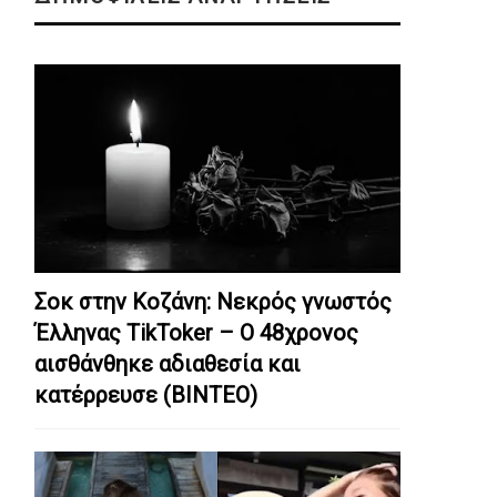
Σοκ στην Κοζάνη: Nεκρός γνωστός
Έλληνας TikToker – Ο 48χρονος
αισθάνθηκε αδιαθεσία και
κατέρρευσε (ΒΙΝΤΕΟ)