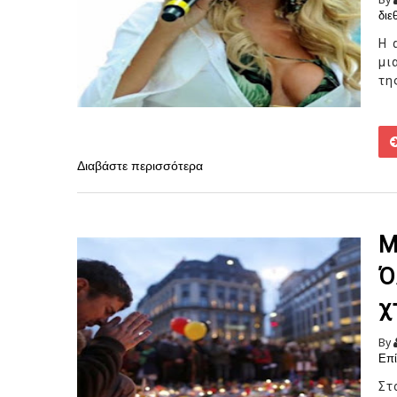
διε
Η 
μι
της
Διαβάστε περισσότερα
Μ
Ό
χ
By
Επί
Στ