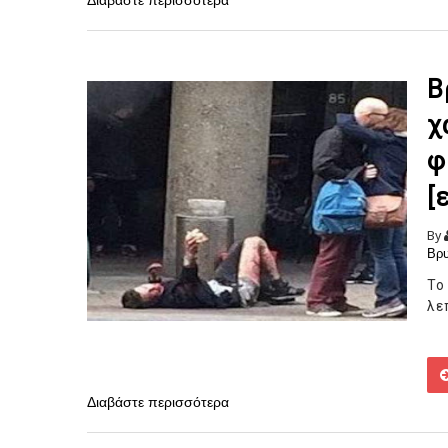
Διαβάστε περισσότερα
Β
χ
φ
[
By
Βρυ
Το
λε
Διαβάστε περισσότερα