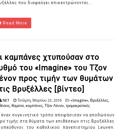
υξέλλες που διαφεύγει επικεντρώνονται...
Read More
ι καμπάνες χτυπούσαν στο
υθμό του «Imagine» του Τζον
ένον προς τιμήν των θυμάτων
τις Βρυξέλλες [βίντεο]
NET
Τετάρτη, Μαρτίου 23, 2016
«Imagine»
,
Βρυξέλλες
,
θέσεις
,
θύματα
,
καμπάνες
,
Τζον Λένον
,
τρομοκρατικές
 έναν συγκινητικό τρόπο αποφάσισαν να αποδώσουν
ρο τιμής στα θύματα των επιθέσεων στις Βρυξέλλες
 υπεύθυνοι του καθολικού πανεπιστημίου Leuven.