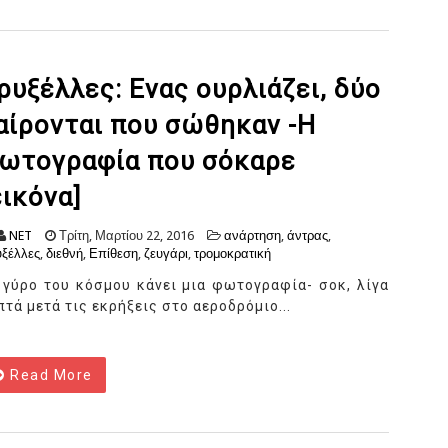
ρυξέλλες: Ενας ουρλιάζει, δύο
αίρονται που σώθηκαν -Η
ωτογραφία που σόκαρε
εικόνα]
NET
Τρίτη, Μαρτίου 22, 2016
ανάρτηση
,
άντρας
,
ξέλλες
,
διεθνή
,
Επίθεση
,
ζευγάρι
,
τρομοκρατική
 γύρο του κόσμου κάνει μια φωτογραφία- σοκ, λίγα
πτά μετά τις εκρήξεις στο αεροδρόμιο...
Read More