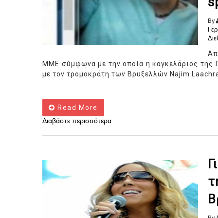
s
By
Γερ
Διε
Απ
ΜΜΕ σύμφωνα με την οποία η καγκελάριος της 
με τον τρομοκράτη των Βρυξελλών Najim Laachr
Read More
Διαβάστε περισσότερα
Γ
τ
Β
By