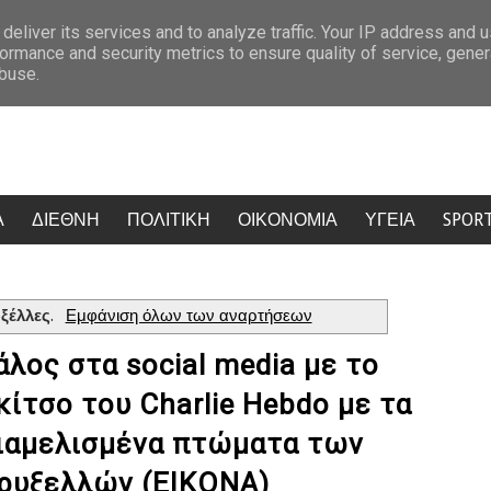
 του αιγιαλού
Στην Κεφαλονιά η Άννα Βίσση: Ο ενθουσιασμός της με
deliver its services and to analyze traffic. Your IP address and 
ormance and security metrics to ensure quality of service, gene
abuse.
Α
ΔΙΕΘΝΗ
ΠΟΛΙΤΙΚΗ
ΟΙΚΟΝΟΜΙΑ
ΥΓΕΙΑ
SPOR
ξέλλες
.
Εμφάνιση όλων των αναρτήσεων
άλος στα social media με το
κίτσο του Charlie Hebdo με τα
ιαμελισμένα πτώματα των
ρυξελλών (ΕΙΚΟΝΑ)