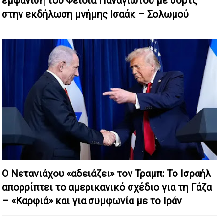
εμφάνιση του Φειδία Παναγιώτου με σορτς
στην εκδήλωση μνήμης Ισαάκ – Σολωμού
Ο Νετανιάχου «αδειάζει» τον Τραμπ: Το Ισραήλ
απορρίπτει το αμερικανικό σχέδιο για τη Γάζα
– «Καρφιά» και για συμφωνία με το Ιράν