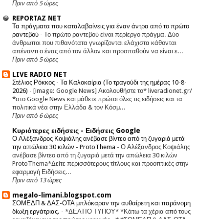
Πριν από 5 ώρες
REPORTAZ NET
Τα πράγματα που καταλαβαίνεις για έναν άντρα από το πρώτο
ραντεβού
-
Το πρώτο ραντεβού είναι περίεργο πράγμα. Δύο
άνθρωποι που πιθανότατα γνωρίζονται ελάχιστα κάθονται
απέναντι ο ένας από τον άλλον και προσπαθούν να είναι ε...
Πριν από 5 ώρες
LIVE RADIO NET
Στέλιος Ρόκκος - Τα Καλοκαίρια (Το τραγούδι της ημέρας 10-8-
2026)
-
[image: Google News] Ακολουθήστε το* liveradionet.gr/
*στο Google News και μάθετε πρώτοι όλες τις ειδήσεις και τα
πολιτικά νέα στην Ελλάδα & τον Κόσμ...
Πριν από 6 ώρες
Κυριότερες ειδήσεις - Ειδήσεις Google
Ο Αλέξανδρος Κοψιάλης ανέβασε βίντεο από τη ζυγαριά μετά
την απώλεια 30 κιλών - ProtoThema
-
Ο Αλέξανδρος Κοψιάλης
ανέβασε βίντεο από τη ζυγαριά μετά την απώλεια 30 κιλών
ProtoThema*Δείτε περισσότερους τίτλους και προοπτικές στην
εφαρμογή Ειδήσεις...
Πριν από 13 ώρες
megalo-limani.blogspot.com
ΣΟΜΕΔΠ & ΔΑΣ-ΟΤΑ μπλόκαραν την αυθαίρετη και παράνομη
δίωξη εργάτριας.
-
*ΔΕΛΤΙΟ ΤΥΠΟΥ* *Κάτω τα χέρια από τους