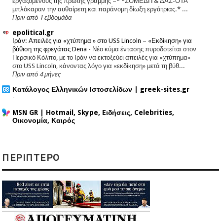
εργαζόμενους της πρώτης γραμμής –* *ΣΟΜΕΔΠ & ΔΑΣ-ΟΤΑ
μπλόκαραν την αυθαίρετη και παράνομη δίωξη εργάτριας.* ...
Πριν από 1 εβδομάδα
epolitical.gr
Ιράν: Απειλές για «χτύπημα » στο USS Lincoln – «Εκδίκηση» για
βύθιση της φρεγάτας Dena
-
Νέο κύμα έντασης πυροδοτείται στον
Περσικό Κόλπο, με το Ιράν να εκτοξεύει απειλές για «χτύπημα»
στο USS Lincoln, κάνοντας λόγο για «εκδίκηση» μετά τη βύθ...
Πριν από 4 μήνες
Κατάλογος Ελληνικών Ιστοσελίδων | greek-sites.gr
-
MSN GR | Hotmail, Skype, Eιδήσεις, Celebrities,
Οικονομία, Καιρός
-
ΠΕΡΙΠΤΕΡΟ