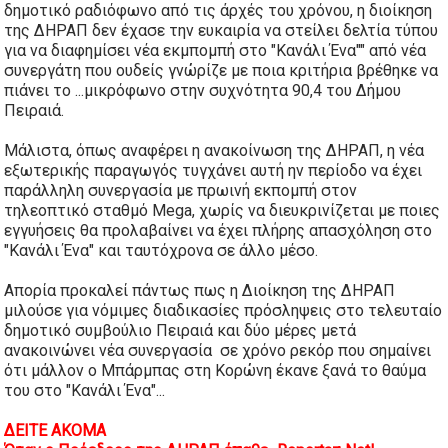
δημοτικό ραδιόφωνο από τις άρχές του χρόνου, η διοίκηση
της ΔΗΡΑΠ δεν έχασε την ευκαιρία να στείλει δελτία τύπου
για να διαφημίσει νέα εκμπομπή στο "Κανάλι Ένα"" από νέα
συνεργάτη που ουδείς γνώρίζε με ποια κριτήρια βρέθηκε να
πιάνει το ...μικρόφωνο στην συχνότητα 90,4 του Δήμου
Πειραιά.
Μάλιστα, όπως αναφέρει η ανακοίνωση της ΔΗΡΑΠ, η νέα
εξωτερικής παραγωγός τυγχάνει αυτή ην περίοδο να έχει
παράλληλη συνεργασία με πρωινή εκπομπή στον
τηλεοπτικό σταθμό Mega, χωρίς να διευκρινίζεται με ποιες
εγγυήσεις θα προλαβαίνει να έχει πλήρης απασχόληση στο
"Κανάλι Ένα" και ταυτόχρονα σε άλλο μέσο.
Απορία προκαλεί πάντως πως η Διοίκηση της ΔΗΡΑΠ
μιλούσε για νόμιμες διαδικασίες πρόσληψεις στο τελευταίο
δημοτικό συμβούλιο Πειραιά και δύο μέρες μετά
ανακοινώνει νέα συνεργασία σε χρόνο ρεκόρ που σημαίνει
ότι μάλλον ο
Μπάρμπας στη Κορώνη έκανε ξανά το θαύμα
του
στο "Κανάλι Ένα"...
ΔΕΙΤΕ ΑΚΟΜΑ