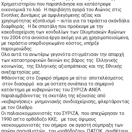
Χρηματιστηρίου που παραπλάνησε και κατέστρεψε 
οικονομικά το λαό.  Η περιβόητη αγορά του Αιώνος στις 
Ενοπλες Δυνάμεις με αμφιλεγόμενης αξίας και 
χρησιμότητας εξοπλισμό – αιτία για τα τεράστια σκάνδάλα 
διαφθοράς.  Η δε σπατάλη που προέκυψε με την 
κακοδιαχείριση των κονδυλίων των Ολυμπιακών Αγώνων 
του 2004 στα ανούσια έργα ακόμη για μη χρησιμοποιούμενα, 
με τεράστιο υπερδιογκωμένο κόστος, υπήρξε 
παροιμοιώδης.
Ολα αυτά τα ανωτέρω γεγονότα στιγμάτισαν την απαρχή 
των καταστροφικών δεινών εις βάρος της  Ελληνικής 
κοινωνίας,  της Ελληνικής αξιοπρέπειας και της Εθνικής 
ανεξαρτησίας μας.
Φθάνοντας στο ζοφερό σήμερα με αίτιο  αποτελέσματος 
 στον διασυρμό  και με ύστατη συνέπεια το σημερινό 
κατάντημα με κυβερνώντες του ΣΥΡΙΖΑ-ΑΝΕΛ 
παραλαμβάνοντας τη σκυτάλη της εξουσίας από 
«κυβερνήσεις»  μνημονιακής συνδιαχείρισης, φλερτάροντας 
με τον Ολεθρο.
Οι παλαιοκομμουνιστές του ΣΥΡΙΖΑ,  που απεχώρησαν το 
1990 απ’το ορθόδοξο ΚΚΕ,   με τους όψιμους 
νεοκουμμουνιστές του σήμερα  σε αγαστή σύμπραξη των 
πρώην σοσιαλιστών,  του «ορθόδοξου»  ΠΑΣΟΚ,  συνθέτουν 