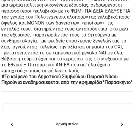
μια ωραία πολιτική οικογένεια εξουσίας, ανδρωμένοι οι 
περισσότεροι «ευλαβικά» με το ΨΩΜΙ-ΠΑΙΔΕΙΑ-ΕΛΕΥΘΕΡΙΑ 
της γενιάς του Πολυτεχνείου, υλοποιώντας ευλαβικά προς 
όφελος και ΜΟΝΟΝ των δανειστών  «εποίκων»  τις 
εντολές τους,  διατηρώντας τους ανταποδοτικά  στο μέλι 
της εξουσίας,  παραχωρώντας τους τα ζητούμενα με 
συνθηματολογία,   με ψευδείς υποσχέσεις ξεγελώντας το 
λαό,  αγνοώντας  τελείως την αξία και σημασία του ΟΧΙ, 
  μετατρέποντάς το σε ταπεινωτικά μεγάλο ΝΑΙ σε όλα.
Βέβαια η τούρτα έχει και το κερασάκι της στην εξουσία με 
το Εθνικό – Πατριωτικό ΑΝ-ΕΛ που απ’ όλα έχει ο 
«μπαχτσές» όπως σοφά λέει ο λαός.
#Τ
ο κείμενο του Δημοτικού Συμβούλου Πειραιά Νίκου 
Πηρούνια αναδημοσιεύεται από την εφημερίδα "Παρασκήνιο"
‹
›
Αρχική σελίδα