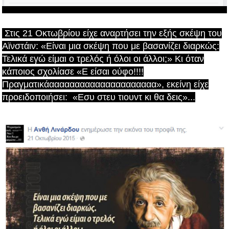
Στις 21 Οκτωβρίου είχε αναρτήσει την εξής σκέψη του
Αϊνστάιν: «Είναι μια σκέψη που με βασανίζει διαρκώς:
Τελικά εγώ είμαι ο τρελός ή όλοι οι άλλοι;» Κι όταν
κάποιος σχολίασε «E είσαι ούφο!!!!
Πραγματικάααααααααααααααααααααα», εκείνη είχε
προειδοποιήσει: «Εσυ στευ τιουντ κι θα δεις»...