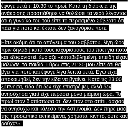
έφυγε μετά τι 10.30 το πρωί. Κατά τη διάρκεια της
ανάκρισης προσπάθησε να θολώσει τα νερά λέγοντας
ότι η γυναίκα του τού είπε το περασμένο Σάββατο ότι
πάει για ποτό και έκτοτε δεν ξαναγύρισε ποτέ.
Είπε ακόμη ότι το απόγευμα του Σαββάτου, λίγη ώρα
πριν δηλαδή κατά τους ισχυρισμούς του πάει για ποτό
και εξαφανιστεί, έμοιαζε «καταβεβλημένη, επειδή είχαν
μαλώσει τα παιδιά. Γύρω στις 21:30 μου είπε ότι θα
βγει για ποτό και έφυγε λίγα λεπτά μετά. Εγώ είχα
αποκοιμηθεί, δεν την είδα να βγαίνει. Κατά τις 23:00
ξύπνησα, είδα ότι δεν είχε επιστρέψει, αλλά δεν
ανησύχησα γιατί είχε περάσει μόνο μιάμιση ώρα. Το
πρωί όταν διαπίστωσα ότι δεν ήταν στο σπίτι, άρχισα
να ανησυχώ και κάλεσα την Αστυνομία. Δεν πήρε μαζί
της προσωπικά αντικείμενα, χρήματα, κινητό, ούτε καν
ρούχα!».