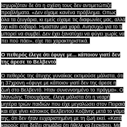
Ισχυριζόταν δε ότι η σχέση τους δεν αντιμετώπιζε
προβλήματα. «Δεν είχαμε κανένα πρόβλημα. Οπως
όλα τα ζευγάρια, κι εμείς είχαμε τις διαφωνίες μας, αλλά
οχι κάτι σοβαρό. Ημασταν μια χαρά. Ανησυχώ για το τι
μπορεί να συμβεί. Δεν έχει ξανατύχει να φύγει χωρίς να
πει πού πάει», είχε πει χαρακτηριστικά.
Ο πεθερός έλεγε ότι έφυγε με... κάποιον γιατί δεν
της άρεσε το Βελβεντό
Ο πεθερός της άτυχης γυναίκας εκτιμούσε μάλιστα, ότι
η 37χρονη «έφυγε με κάποιον γιατί δεν της άρεσε η
ζωή στο Βελβεντό. Ηταν συνεννοημένο το πράγμα». Ο
Μανώλης Τσιουχάρας, έλεγε μάλιστα ότι η νεαρή
μητέρα τριών παιδιών που είχε μεγαλώσει στον Πειραιά
και είχε γίνει κάτοικος Βελβεντού Κοζάνης μετά το γάμο
της, ότι δεν ήταν ευχαριστημένη με τη ζωή εκεί. «Κατά
καιρούς είχε δείξει σημάδια ότι ήθελε να ξεσκάσει. Με