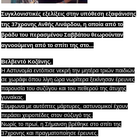
Συγκλονιστικές εξελίξεις στην υπόθεση εξαφάνισης
της 37χρονης Ανθής Λινάρδου, η οποία από το
βράδυ του περασμένου Σαββάτου θεωρούνταν
αγνοούμενη από το σπίτι της στο...
Βελβεντό Κοζάνης.
Η Αστυνομία εντόπισε νεκρή την μητέρα τριών παιδιών
σε χωράφι όπου λίγη ώρα νωρίτερα ξεκίνησαν έρευνες
παρουσία του συζύγου και του πεθερού της άτυχης
γυναίκας.
Σύμφωνα με αυτόπτες μάρτυρες, αστυνομικοί έχουν
περάσει χειροπέδες στον σύζυγό της.
Νωρίς το πρωί, η Σήμανση βρέθηκε στο σπίτι της
37χρονης και πραγματοποίησε έρευνες.