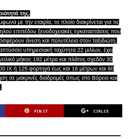
ριότητά της.
φωνα με την εταιρία, το πλοίο διακρίνεται για τις
ηλού επιπέδου ξενοδοχειακές εγκαταστάσεις που
οσφέρουν άνεση και πολυτέλεια στον ταξιδιώτη.
απτύσσει υπηρεσιακή ταχύτητα 22 μιλίων, έχει
νολικό μήκος 192 μέτρα και πλάτος σχεδόν 30
700 ΙΧ ή 125 φορτηγά έως και 16 μέτρων και 60
γηση σε μακρινές διαδρομές όπως στο Βόρειο και
.
PIN IT
CIRLCE