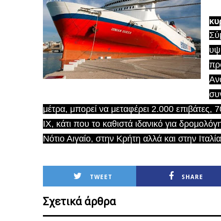
κυ
Σύμ
υψ
πρ
Αν
συ
μέτρα, μπορεί να μεταφέρει 2.000 επιβάτες, 
ΙΧ, κάτι που το καθιστά ιδανικό για δρομολό
Νότιο Αιγαίο, στην Κρήτη αλλά και στην Ιταλία
TWEET
SHARE
Σχετικά άρθρα