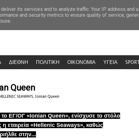
 συνομιλίες στη Ρώμη
Ντόναλντ Τραμπ: «Λέει μαλα…ες. Δεν αγαπάει 
deliver its services and to analyze traffic. Your IP address and 
ormance and security metrics to ensure quality of service, gene
abuse.
Α
ΔΙΕΘΝΗ
ΠΟΛΙΤΙΚΗ
ΟΙΚΟΝΟΜΙΑ
ΥΓΕΙΑ
SPOR
ian Queen
HELLENIC SEAWAYS
,
Ionian Queen
 το ΕΓ/ΟΓ «Ionian Queen», ενίσχυσε το στόλο
ς η εταιρεία «Hellenic Seaways», καθώς
ριήλθε στην...