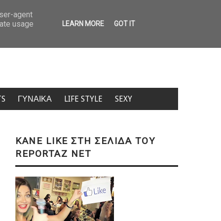
κανέναν» (ΒΙΝΤΕΟ)
«Στη στεριά ζαλίζομαι»: Ο 58χρονος που έκανε σ
user-agent
rate usage
LEARN MORE
GOT IT
TS
ΓΥΝΑΙΚΑ
LIFE STYLE
SEXY
KANE LIKE ΣΤΗ ΣΕΛΙΔΑ ΤΟΥ
REPORTAZ NET