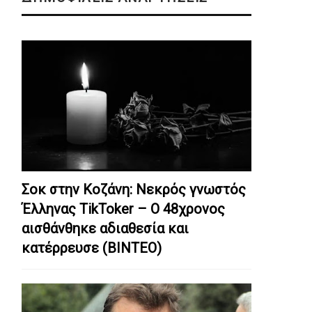
Σοκ στην Κοζάνη: Nεκρός γνωστός
Έλληνας TikToker – Ο 48χρονος
αισθάνθηκε αδιαθεσία και
κατέρρευσε (ΒΙΝΤΕΟ)