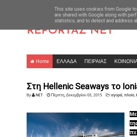
: Κλιμάκωση επιθέσεων από τον Ισραηλινό στρατό – Σε εξέλιξη οι απευθείας
Latest News
This site uses cookies from Google to 
are shared with Google along with perf
statistics, and to detect and address 
REPORTAZ NET
Home
ΕΛΛΑΔΑ
ΠΕΙΡΑΙΑΣ
ΚΟΙΝΩΝΙ
Στη Hellenic Seaways το Ion
By
NET
Πέμπτη, Δεκεμβρίου 03, 2015
αγορά
,
πλοίο
,
Με
τη
πε