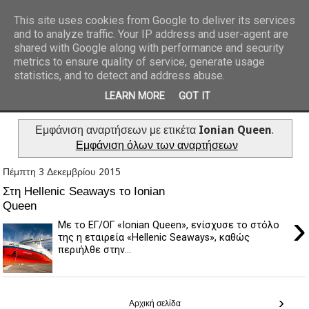
This site uses cookies from Google to deliver its services
and to analyze traffic. Your IP address and user-agent are
REPORTAZ NET
shared with Google along with performance and security
metrics to ensure quality of service, generate usage
statistics, and to detect and address abuse.
LEARN MORE
GOT IT
Εμφάνιση αναρτήσεων με ετικέτα
Ionian Queen
.
Εμφάνιση όλων των αναρτήσεων
Πέμπτη 3 Δεκεμβρίου 2015
Στη Hellenic Seaways το Ionian
Queen
›
Με το ΕΓ/ΟΓ «Ionian Queen», ενίσχυσε το στόλο
της η εταιρεία «Hellenic Seaways», καθώς
περιήλθε στην...
›
Αρχική σελίδα