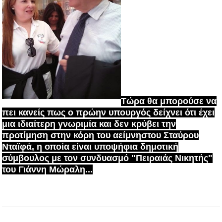
Τώρα θα μπορούσε να
πει κανείς πως ο πρώην υπουργός
δείχνει ότι έχει
μια ιδιαίτερη γνωριμία και δεν κρύβει την
προτίμηση σ
την κόρη του αείμνηστου Σταύρου
Νταϊφά,
η οποία είναι υποψήφια δημοτική
σύμβουλος με τον συνδυασμό "Πειραιάς Νικητής"
του Γιάννη Μώραλη...