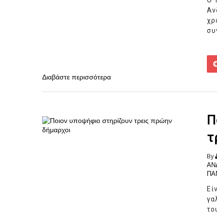
Ο 
Αν
χ
συ
Διαβάστε περισσότερα
Π
τ
By
ΑΝ
ΠΑ
Εί
γα
το