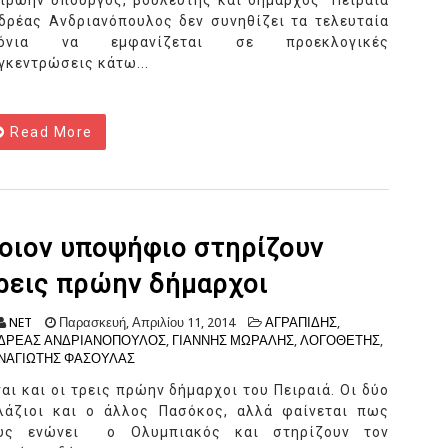
πρώην υπουργός, βουλευτής και δήμαρχος Πειραιά
δρέας Ανδριανόπουλος δεν συνηθίζει τα τελευταία
ρόνια να εμφανίζεται σε προεκλογικές
γκεντρώσεις κάτω...
Read More
οιον υποψήφιο στηρίζουν
ρεις πρώην δήμαρχοι
NET
Παρασκευή, Απριλίου 11, 2014
ΑΓΡΑΠΙΔΗΣ
,
ΔΡΕΑΣ ΑΝΔΡΙΑΝΟΠΟΥΛΟΣ
,
ΓΙΑΝΝΗΣ ΜΩΡΑΛΗΣ
,
ΛΟΓΟΘΕΤΗΣ
,
ΝΑΓΙΩΤΗΣ ΦΑΣΟΥΛΑΣ
ναι και οι τρεις πρώην δήμαρχοι του Πειραιά. Οι δύο
λάζιοι και ο άλλος Πασόκος, αλλά φαίνεται πως
υς ενώνει ο Ολυμπιακός και στηρίζουν τον