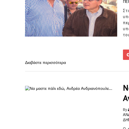
ΠΕ
Στ
υπ
πε
υπ
το
Διαβάστε περισσότερα
Ν
Α
By
ΑΝ
ΔΗ