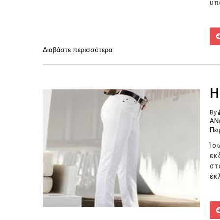
υπ
Διαβάστε περισσότερα
Η
By
ΑΝ
Πει
Ίσ
εκ
στ
έκ