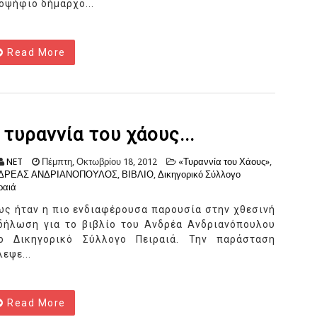
οψήφιο δήμαρχο...
Read More
 τυραννία του χάους...
NET
Πέμπτη, Οκτωβρίου 18, 2012
«Τυραννία του Χάους»
,
ΔΡΕΑΣ ΑΝΔΡΙΑΝΟΠΟΥΛΟΣ
,
ΒΙΒΛΙΟ
,
Δικηγορικό Σύλλογο
ραιά
ως ήταν η πιο ενδιαφέρουσα παρουσία στην χθεσινή
δήλωση για το βιβλίο του Ανδρέα Ανδριανόπουλου
ο Δικηγορικό Σύλλογο Πειραιά. Την παράσταση
λεψε...
Read More