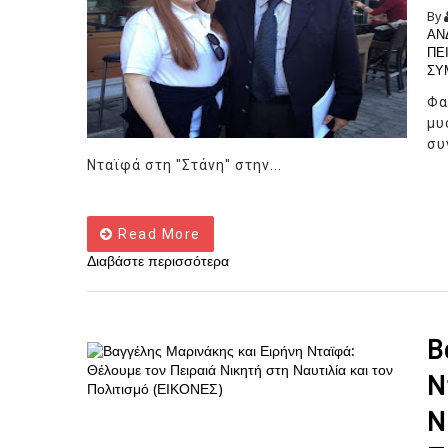
By
ΑΝ
ΠΕ
ΣΥ
Φα
μυ
συ
Νταϊφά στη "Στάνη" στην...
Read More
Διαβάστε περισσότερα
Β
Ν
Ν