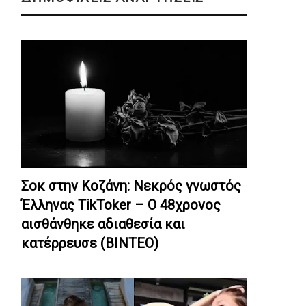
Σοκ στην Κοζάνη: Nεκρός γνωστός
Έλληνας TikToker – Ο 48χρονος
αισθάνθηκε αδιαθεσία και
κατέρρευσε (ΒΙΝΤΕΟ)