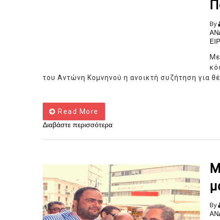
Π
By
ΑΝ
ΕΙ
Με
κό
του Αντώνη Κομνηνού η ανοικτή συζήτηση για θέ
Read More
Διαβάστε περισσότερα
Μ
μ
By
ΑΝ