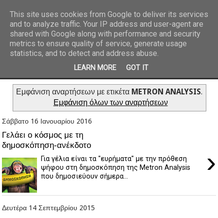
This site uses cookies from Google to deliver its services
and to analyze traffic. Your IP address and user-agent are
REPORTAZ NET
shared with Google along with performance and security
metrics to ensure quality of service, generate usage
statistics, and to detect and address abuse.
LEARN MORE
GOT IT
Εμφάνιση αναρτήσεων με ετικέτα
METRON ANALYSIS
.
Εμφάνιση όλων των αναρτήσεων
Σάββατο 16 Ιανουαρίου 2016
Γελάει ο κόσμος με τη
δημοσκόπηση-ανέκδοτο
›
Για γέλια είναι τα "ευρήματα" με την πρόθεση
ψήφου στη δημοσκόπηση της Metron Analysis
που δημοσιεύουν σήμερα...
Δευτέρα 14 Σεπτεμβρίου 2015