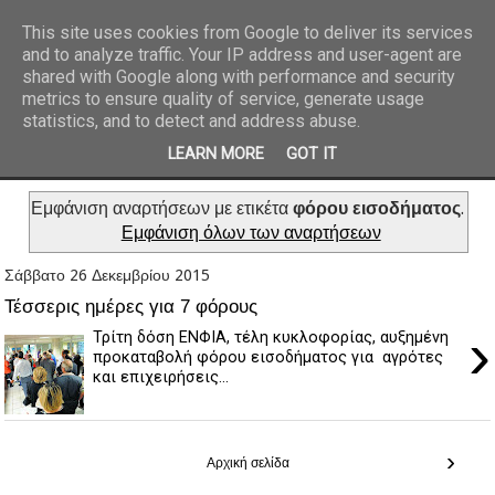
This site uses cookies from Google to deliver its services
and to analyze traffic. Your IP address and user-agent are
REPORTAZ NET
shared with Google along with performance and security
metrics to ensure quality of service, generate usage
statistics, and to detect and address abuse.
LEARN MORE
GOT IT
Εμφάνιση αναρτήσεων με ετικέτα
φόρου εισοδήματος
.
Εμφάνιση όλων των αναρτήσεων
Σάββατο 26 Δεκεμβρίου 2015
Τέσσερις ημέρες για 7 φόρους
›
Τρίτη δόση ΕΝΦΙΑ, τέλη κυκλοφορίας, αυξημένη
προκαταβολή φόρου εισοδήματος για αγρότες
και επιχειρήσεις...
›
Αρχική σελίδα