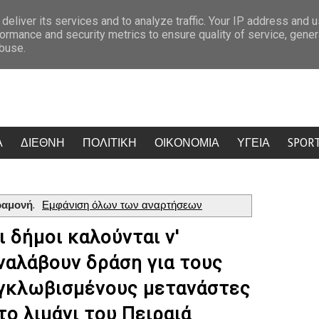
και Νέα Αριστερα
Σάλος στην Κρήτη: Τουρίστας ρώτησε πόσο κοστίζ
deliver its services and to analyze traffic. Your IP address and 
ormance and security metrics to ensure quality of service, gene
abuse.
Α
ΔΙΕΘΝΗ
ΠΟΛΙΤΙΚΗ
ΟΙΚΟΝΟΜΙΑ
ΥΓΕΙΑ
SPOR
ραμονή
.
Εμφάνιση όλων των αναρτήσεων
ι δήμοι καλούνται ν'
ναλάβουν δράση για τους
γκλωβισμένους μετανάστες
το λιμάνι του Πειραιά