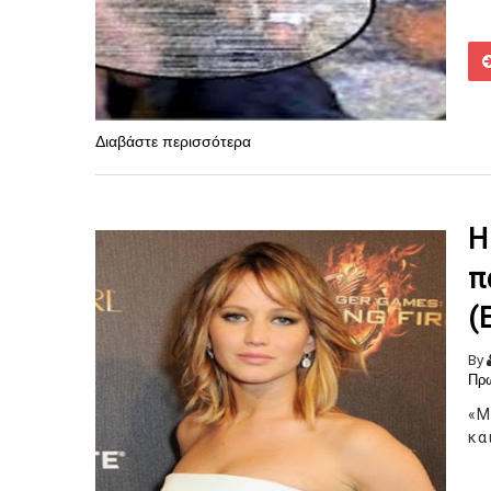
Διαβάστε περισσότερα
Η
π
(
By
Πρω
«Μ
κα