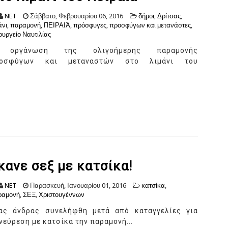
NET
Σάββατο, Φεβρουαρίου 06, 2016
δήμοι
,
Δρίτσας
,
άνι
,
παραμονή
,
ΠΕΙΡΑΙΆ
,
πρόσφυγες
,
προσφύγων και μετανάστες
,
υργείο Ναυτιλίας
 οργάνωση της ολιγοήμερης παραμονής
ροσφύγων και μεταναστών στο λιμάνι του
κανε σεξ με κατσίκα!
NET
Παρασκευή, Ιανουαρίου 01, 2016
κατσίκα
,
ραμονή
,
ΣΕΞ
,
Χριστουγέννων
ας άνδρας συνελήφθη μετά από καταγγελίες για
νεύρεση με κατσίκα την παραμονή...