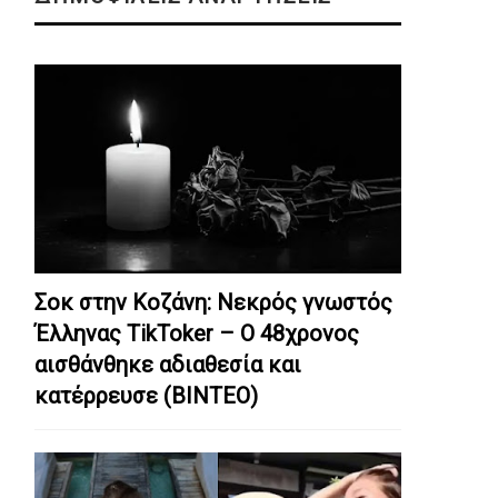
Σοκ στην Κοζάνη: Nεκρός γνωστός
Έλληνας TikToker – Ο 48χρονος
αισθάνθηκε αδιαθεσία και
κατέρρευσε (ΒΙΝΤΕΟ)