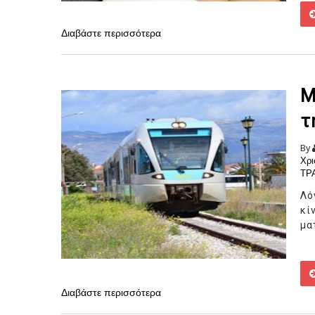
Διαβάστε περισσότερα
Μ
τ
By
Χρι
ΤΡ
Λό
κί
μα
Διαβάστε περισσότερα