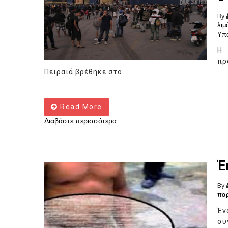
By
λιμ
Υπο
Η
π
Πειραιά βρέθηκε στο...
Read More
Διαβάστε περισσότερα
Έ
By
πα
Έν
συ