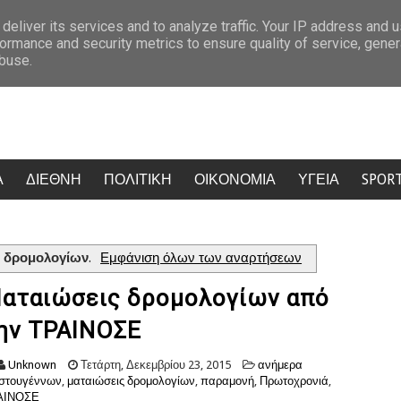
χους στη Σένγκεν
Κορσική: Οι αυτονομιστές προειδοποιούν τους το
deliver its services and to analyze traffic. Your IP address and 
ormance and security metrics to ensure quality of service, gene
abuse.
Α
ΔΙΕΘΝΗ
ΠΟΛΙΤΙΚΗ
ΟΙΚΟΝΟΜΙΑ
ΥΓΕΙΑ
SPOR
ς δρομολογίων
.
Εμφάνιση όλων των αναρτήσεων
αταιώσεις δρομολογίων από
ην ΤΡΑΙΝΟΣΕ
Unknown
Τετάρτη, Δεκεμβρίου 23, 2015
ανήμερα
στουγέννων
,
ματαιώσεις δρομολογίων
,
παραμονή
,
Πρωτοχρονιά
,
ΑΙΝΟΣΕ