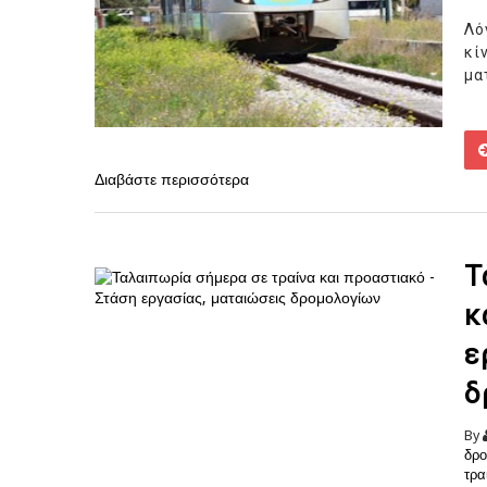
Λό
κί
μα
Διαβάστε περισσότερα
Τ
κ
ε
δ
By
δρο
τρα