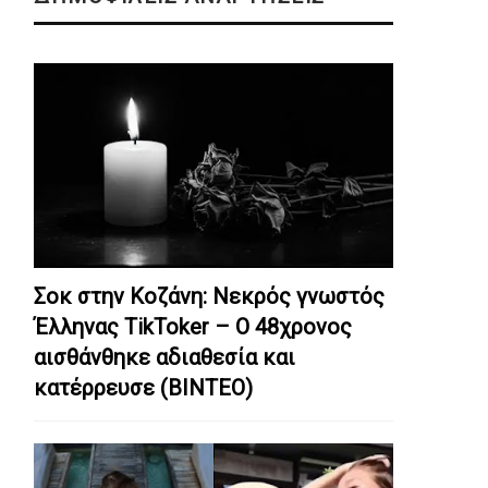
Σοκ στην Κοζάνη: Nεκρός γνωστός
Έλληνας TikToker – Ο 48χρονος
αισθάνθηκε αδιαθεσία και
κατέρρευσε (ΒΙΝΤΕΟ)