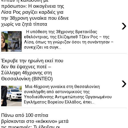
πρόσωπο»: Η οικογένεια της
Λίσα Ρος ραγίζει καρδιές για
την 38χρονη γυναίκα που έδινε
›
χωρίς να ζητά τίποτα
Η υπόθεση της 38χρονης Βρετανίδας
εθελόντριας, της Ελίζαμπεθ Τζέιν Ρος – της
Λίσα, όπως τη γνώριζαν όσοι τη συνάντησαν –
συνεχίζει να συγκ...
Έκρυβε την ηρωίνη εκεί που
δεν θα έψαχνες ποτέ –
Σύλληψη 46χρονης στη
›
Θεσσαλονίκη (ΒΙΝΤΕΟ)
Μια 46χρονη γυναίκα στη Θεσσαλονίκη
συνελήφθη από αστυνομικούς της
Υποδιεύθυνσης Αντιμετώπισης Οργανωμένου
Εγκλήματος Βορείου Ελλάδος, έπει...
Πάνω από 100 σπίτια
βρίσκονται στο «κόκκινο» μετά
τις πυρκαγιές: Τι έδειξαν οι