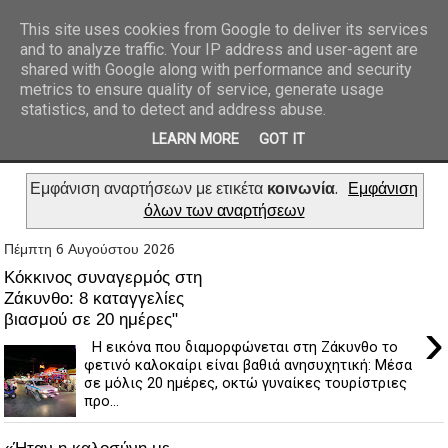
This site uses cookies from Google to deliver its services
and to analyze traffic. Your IP address and user-agent are
REPORTAZ NET
shared with Google along with performance and security
metrics to ensure quality of service, generate usage
statistics, and to detect and address abuse.
LEARN MORE
GOT IT
Εμφάνιση αναρτήσεων με ετικέτα
κοινωνία
.
Εμφάνιση
όλων των αναρτήσεων
Πέμπτη 6 Αυγούστου 2026
Κόκκινος συναγερμός στη
Ζάκυνθο: 8 καταγγελίες
βιασμού σε 20 ημέρες"
›
Η εικόνα που διαμορφώνεται στη Ζάκυνθο το
φετινό καλοκαίρι είναι βαθιά ανησυχητική: Μέσα
σε μόλις 20 ημέρες, οκτώ γυναίκες τουρίστριες
προ...
«Ήταν η καλοσύνη με