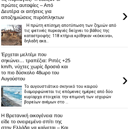
πρώτες αυτοψίες – Από
›
Δευτέρα οι αιτήσεις για
αποζημιώσεις πυρόπληκτων
Η πρώτη επίσημη αποτύπωση των ζημιών από
τις φετινές πυρκαγιές δείχνει το βάθος της
καταστροφής: 118 κτήρια κρίθηκαν «κόκκινα»,
δηλαδή ακα...
Έρχεται μελτέμι που
σηκώνει… τραπέζια: Ριπές +25
km/h, νύχτες χωρίς δροσιά και
το πιο δύσκολο 48ωρο του
›
Αυγούστου
Το αυγουστιάτικο σκηνικό του καιρού
διαμορφώνεται τις επόμενες ημέρες από δύο
κυρίαρχα στοιχεία: την επιμονή των ισχυρών
βορείων ανέμων στο ...
Η Βρετανική οικογένεια που
είδε το ονειρεμένο σπίτι της
στην Ελλάδα να καίγεται – Και