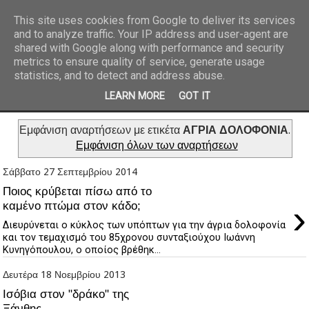
This site uses cookies from Google to deliver its services
and to analyze traffic. Your IP address and user-agent are
REPORTAZ NET
shared with Google along with performance and security
metrics to ensure quality of service, generate usage
statistics, and to detect and address abuse.
LEARN MORE
GOT IT
Εμφάνιση αναρτήσεων με ετικέτα
ΑΓΡΙΑ ΔΟΛΟΦΟΝΙΑ
.
Εμφάνιση όλων των αναρτήσεων
Σάββατο 27 Σεπτεμβρίου 2014
Ποιος κρύβεται πίσω από το
›
καμένο πτώμα στον κάδο;
Διευρύνεται ο κύκλος των υπόπτων για την άγρια δολοφονία
και τον τεμαχισμό του 85χρονου συνταξιούχου Ιωάννη
Κυνηγόπουλου, ο οποίος βρέθηκ...
Δευτέρα 18 Νοεμβρίου 2013
Ισόβια στον "δράκο" της
Ξάνθης