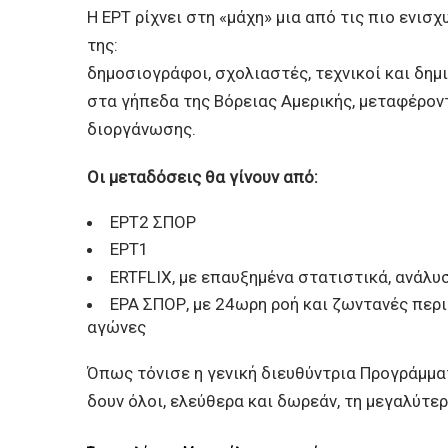
Η ΕΡΤ ρίχνει στη «μάχη» μια από τις πιο ενι
της:
δημοσιογράφοι, σχολιαστές, τεχνικοί και δημ
στα γήπεδα της Βόρειας Αμερικής, μεταφέροντ
διοργάνωσης.
Οι μεταδόσεις θα γίνουν από:
ΕΡΤ2 ΣΠΟΡ
ΕΡΤ1
ERTFLIX, με επαυξημένα στατιστικά, ανάλ
ΕΡΑ ΣΠΟΡ, με 24ωρη ροή και ζωντανές περι
αγώνες
Όπως τόνισε η γενική διευθύντρια Προγράμματ
δουν όλοι, ελεύθερα και δωρεάν, τη μεγαλύτε