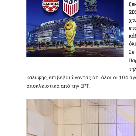
ξεκ
20
χτ
ετ
κά
όλω
Σε
Πα
τη
κάλυψης, επιβεβαιώνοντας ότι όλοι οι 104 α
αποκλειστικά από την ΕΡΤ.