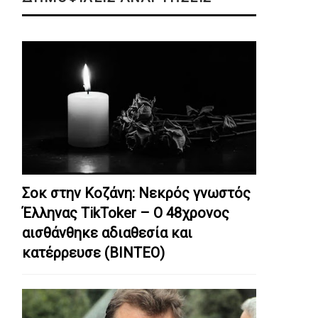
Σοκ στην Κοζάνη: Nεκρός γνωστός
Έλληνας TikToker – Ο 48χρονος
αισθάνθηκε αδιαθεσία και
κατέρρευσε (ΒΙΝΤΕΟ)