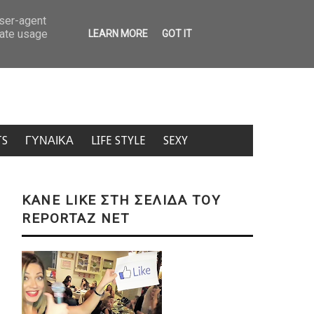
Δολοφονία Βρετανίδας στην Κυψέλη: Στην Ευελπίδων ο 26χρονος Αφ
user-agent
rate usage
LEARN MORE
GOT IT
TS
ΓΥΝΑΙΚΑ
LIFE STYLE
SEXY
KANE LIKE ΣΤΗ ΣΕΛΙΔΑ ΤΟΥ
REPORTAZ NET