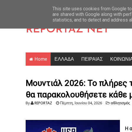
θηκε νεκρός σε όχημα στα Άνω Λιόσια
Latest News
Σοβαρό επεισόδιο έξω από τ
This site uses cookies from Google to 
are shared with Google along with perf
statistics, and to detect and address 
REPORTAZ NET
Home
ΕΛΛΑΔΑ
ΠΕΙΡΑΙΑΣ
ΚΟΙΝΩΝΙ
Μουντιάλ 2026: Το πλήρες 
θα παρακολουθήσετε κάθε 
By
REPORTAZ
Πέμπτη, Ιουνίου 04, 2026
αθλητισμός
Η 