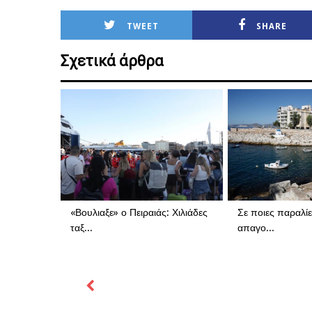
TWEET
SHARE
Σχετικά άρθρα
«Βουλιαξε» ο Πειραιάς: Χιλιάδες
Σε ποιες παραλίε
ταξ...
απαγο...