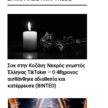
Σοκ στην Κοζάνη: Nεκρός γνωστός
Έλληνας TikToker – Ο 48χρονος
αισθάνθηκε αδιαθεσία και
κατέρρευσε (ΒΙΝΤΕΟ)