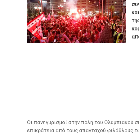
συ
και
τη
κο
από
Οι πανηγυρισμοί στην πόλη του Ολυμπιακού σή
επικράτεια από τους απανταχού φιλάθλους τ