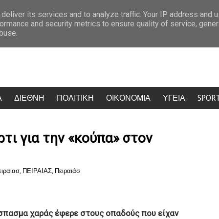
εται η έξοδος του Αυγούστου: Πάνω από 56.000 επιβάτες αναχωρούν σήμερα απ
deliver its services and to analyze traffic. Your IP address and 
ormance and security metrics to ensure quality of service, gene
abuse.
Α
ΔΙΕΘΝΗ
ΠΟΛΙΤΙΚΗ
ΟΙΚΟΝΟΜΙΑ
ΥΓΕΙΑ
SPOR
τι για την «κούπα» στον
ειραιασ
,
ΠΕΙΡΑΙΑΣ
,
Πειραιάσ
σπασμα χαράς έφερε στους οπαδούς που είχαν