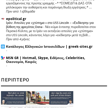
εργαζόμενους της πρώτης γραμμής –* *ΣΟΜΕΔΠ & ΔΑΣ-ΟΤΑ
μπλόκαραν την αυθαίρετη και παράνομη δίωξη εργάτριας.* ...
Πριν από 1 εβδομάδα
epolitical.gr
Ιράν: Απειλές για «χτύπημα » στο USS Lincoln – «Εκδίκηση» για
βύθιση της φρεγάτας Dena
-
Νέο κύμα έντασης πυροδοτείται στον
Περσικό Κόλπο, με το Ιράν να εκτοξεύει απειλές για «χτύπημα»
στο USS Lincoln, κάνοντας λόγο για «εκδίκηση» μετά τη βύθ...
Πριν από 4 μήνες
Κατάλογος Ελληνικών Ιστοσελίδων | greek-sites.gr
-
MSN GR | Hotmail, Skype, Eιδήσεις, Celebrities,
Οικονομία, Καιρός
-
ΠΕΡΙΠΤΕΡΟ