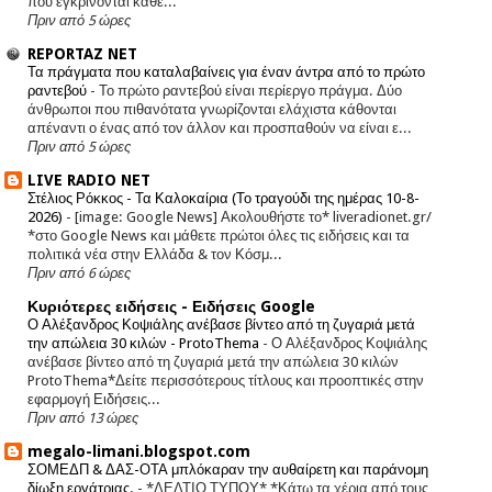
που εγκρίνονται κάθε...
Πριν από 5 ώρες
REPORTAZ NET
Τα πράγματα που καταλαβαίνεις για έναν άντρα από το πρώτο
ραντεβού
-
Το πρώτο ραντεβού είναι περίεργο πράγμα. Δύο
άνθρωποι που πιθανότατα γνωρίζονται ελάχιστα κάθονται
απέναντι ο ένας από τον άλλον και προσπαθούν να είναι ε...
Πριν από 5 ώρες
LIVE RADIO NET
Στέλιος Ρόκκος - Τα Καλοκαίρια (Το τραγούδι της ημέρας 10-8-
2026)
-
[image: Google News] Ακολουθήστε το* liveradionet.gr/
*στο Google News και μάθετε πρώτοι όλες τις ειδήσεις και τα
πολιτικά νέα στην Ελλάδα & τον Κόσμ...
Πριν από 6 ώρες
Κυριότερες ειδήσεις - Ειδήσεις Google
Ο Αλέξανδρος Κοψιάλης ανέβασε βίντεο από τη ζυγαριά μετά
την απώλεια 30 κιλών - ProtoThema
-
Ο Αλέξανδρος Κοψιάλης
ανέβασε βίντεο από τη ζυγαριά μετά την απώλεια 30 κιλών
ProtoThema*Δείτε περισσότερους τίτλους και προοπτικές στην
εφαρμογή Ειδήσεις...
Πριν από 13 ώρες
megalo-limani.blogspot.com
ΣΟΜΕΔΠ & ΔΑΣ-ΟΤΑ μπλόκαραν την αυθαίρετη και παράνομη
δίωξη εργάτριας.
-
*ΔΕΛΤΙΟ ΤΥΠΟΥ* *Κάτω τα χέρια από τους