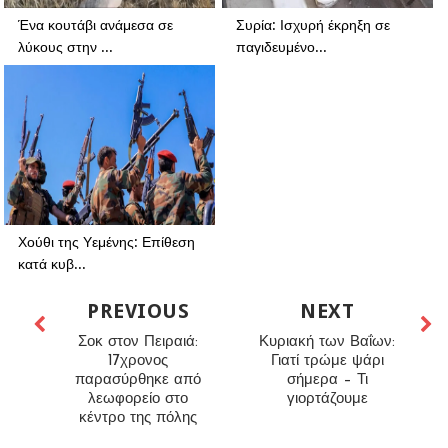
Ένα κουτάβι ανάμεσα σε
Συρία: Ισχυρή έκρηξη σε
λύκους στην ...
παγιδευμένο...
Χούθι της Υεμένης: Επίθεση
κατά κυβ...
PREVIOUS
NEXT
Σοκ στον Πειραιά:
Κυριακή των Βαΐων:
17χρονος
Γιατί τρώμε ψάρι
παρασύρθηκε από
σήμερα – Τι
λεωφορείο στο
γιορτάζουμε
κέντρο της πόλης