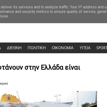
Beatles τραγούδησαν Μίκη Θεοδωράκη – Η άγνωστη ιστορία πίσω από το «Hon
deliver its services and to analyze traffic. Your IP address and 
ormance and security metrics to ensure quality of service, gene
abuse.
Α
ΔΙΕΘΝΗ
ΠΟΛΙΤΙΚΗ
ΟΙΚΟΝΟΜΙΑ
ΥΓΕΙΑ
SPOR
φτάνουν στην Ελλάδα είναι
υγικό