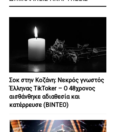
Σοκ στην Κοζάνη: Nεκρός γνωστός
Έλληνας TikToker – Ο 48χρονος
αισθάνθηκε αδιαθεσία και
κατέρρευσε (ΒΙΝΤΕΟ)