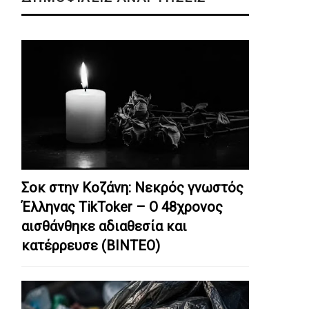
Σοκ στην Κοζάνη: Nεκρός γνωστός
Έλληνας TikToker – Ο 48χρονος
αισθάνθηκε αδιαθεσία και
κατέρρευσε (ΒΙΝΤΕΟ)