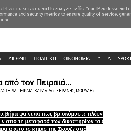
την Κρήτη: Τουρίστας ρώτησε πόσο κοστίζει ανήλικο κορίτσι – «Πόσα θέλεις;
deliver its services and to analyze traffic. Your IP address and 
ormance and security metrics to ensure quality of service, gene
abuse.
Α
ΔΙΕΘΝΗ
ΠΟΛΙΤΙΚΗ
ΟΙΚΟΝΟΜΙΑ
ΥΓΕΙΑ
SPOR
 από τον Πειραιά...
ΚΑΣΤΗΡΙΑ ΠΕΙΡΑΙΑ
,
ΚΑΡΔΑΡΑΣ
,
ΚΕΡΑΝΗΣ
,
ΜΩΡΑΛΗΣ
,
α βήμα φαίνεται πως βρισκόμαστε πλέον
ιν από τη μεταφορά των δικαστηρίων του
ιραιά από το κτίριο της Σκουζέ στις