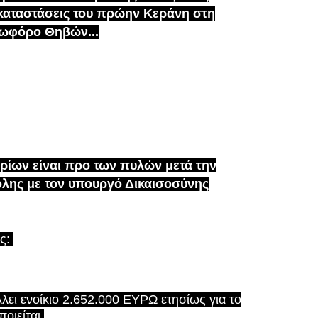
καταστάσεις του πρώην Κεράνη στη
ωφόρο Θηβών...
ρίων είναι προ των πυλών μετά την
λης με τον υπουργό Δικαισοσύνης
ής:
ει ενοίκιο 2.652.000 ΕΥΡΩ ετησίως για το
οιείται.