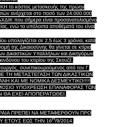
Η το κόστος μετασκευής της πρώην
ιών ανέρχεται στο ποσό των 24.000.000
ΤΑΧΔΙΚ που σήμερα είναι προσανατολισμένο
ας, ενώ τα υπόλοιπα αποθέματά του είναι
υ υπολογίζεται σε 2,5 έως 3 χρόνια, κατά
μή της Δικαιοσύνης θα γίνεται σε κτίρια
 των Δικαστικών Υπαλλήλων και Δικηγόρων
κινδύνου του κτιρίου της Σκουζέ.
ουργός, συνεπικουρούμενος από τον Γ.
ΙΝΕ ΤΗ ΜΕΤΑΣΤΕΓΑΣΗ ΤΩΝ ΔΙΚΑΣΤΙΚΩΝ
ΝΗ ΚΑΙ ΜΕ ΝΟΜΙΚΑ ΔΕΣΜΕΥΤΙΚΟ!!!!!
ΔΗΜΟΣΙΟ ΥΠΟΧΡΕΩΣΗ ΕΠΑΝΑΦΟΡΑΣ ΤΩΝ
 ΘΑ ΕΧΕΙ ΑΠΟΠΕΡΑΤΩΘΕΙ.
ΙΡΑΙΑ ΠΡΕΠΕΙ ΝΑ ΜΕΤΑΦΕΡΘΟΥΝ ΠΡΟ
Η
Υ ΕΤΟΥΣ ΕΩΣ ΤΗΝ 16
/9/2014.