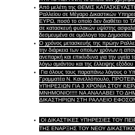
Από μελέτη της ΘΕΜΙΣ ΚΑΤΑΣΚΕΥΑΣΤΙΚ
Ραλλείου σε Μέγαρο Δικαστικών Υπηρεσ
ΕΥΡΩ, ποσό το οποίο δεν διαθέτει το 
σε κατασκευή φυλακών υψίστης ασφαλεί
δεσμευμένα σε ομόλογα του Δημοσίου.
Ο χρόνος μετασκευής της πρώην Ραλλείο
την διάρκεια των οποίων χρόνων η απονο
ανεπαρκή και επικίνδυνα για την υγεία
λόγω αμιάντου και της έλλειψης εξόδου 
Για όλους τους παραπάνω λόγους ο Υπ
Γραμματέα Ν. Κανελλόπουλο, ΠΡΟΤΕ
ΥΠΗΡΕΣΙΩΝ ΓΙΑ 3 ΧΡΟΝΙΑ ΣΤΟΥ ΚΕΡΑ
ΜΝΗΜΟΝΙΟ!!!!! ΝΑ ΑΝΑΛΑΒΕΙ ΤΟ 
ΔΙΚΑΣΤΗΡΙΩΝ ΣΤΗ ΡΑΛΛΕΙΟ ΕΦΟΣΟΝ
ΟΙ ΔΙΚΑΣΤΙΚΕΣ ΥΠΗΡΕΣΙΕΣ ΤΟΥ ΠΕ
ΤΗΣ ΕΝΑΡΞΗΣ ΤΟΥ ΝΕΟΥ ΔΙΚΑΣΤΙΚΟ