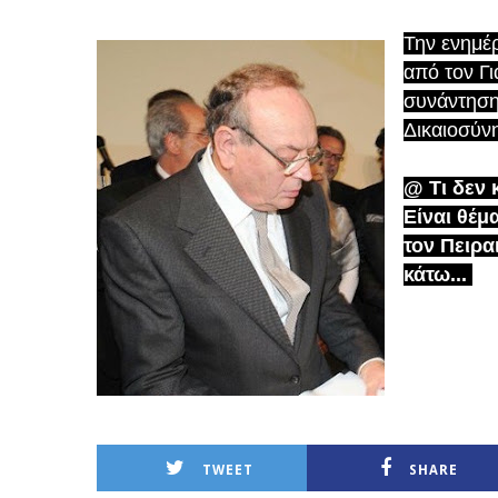
Την ενημέρ
από τον Γ
συνάντηση 
Δικαιοσύνη
@ Τι δεν 
Είναι θέμ
τον Πειραι
κάτω...
TWEET
SHARE