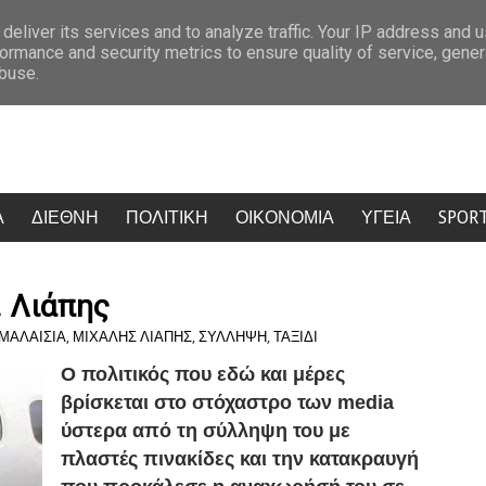
«Ήταν η καλοσύνη με πρόσωπο»: Η οικογένεια της Λίσα Ρος ραγίζει καρδιές γ
deliver its services and to analyze traffic. Your IP address and 
ormance and security metrics to ensure quality of service, gene
abuse.
Α
ΔΙΕΘΝΗ
ΠΟΛΙΤΙΚΗ
ΟΙΚΟΝΟΜΙΑ
ΥΓΕΙΑ
SPOR
. Λιάπης
ΜΑΛΑΙΣΙΑ
,
ΜΙΧΑΛΗΣ ΛΙΑΠΗΣ
,
ΣΥΛΛΗΨΗ
,
ΤΑΞΙΔΙ
Ο πολιτικός που εδώ και μέρες
βρίσκεται στο στόχαστρο των media
ύστερα από τη σύλληψη του με
πλαστές πινακίδες και την κατακραυγή