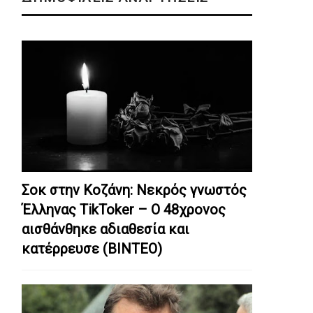
Σοκ στην Κοζάνη: Nεκρός γνωστός
Έλληνας TikToker – Ο 48χρονος
αισθάνθηκε αδιαθεσία και
κατέρρευσε (ΒΙΝΤΕΟ)