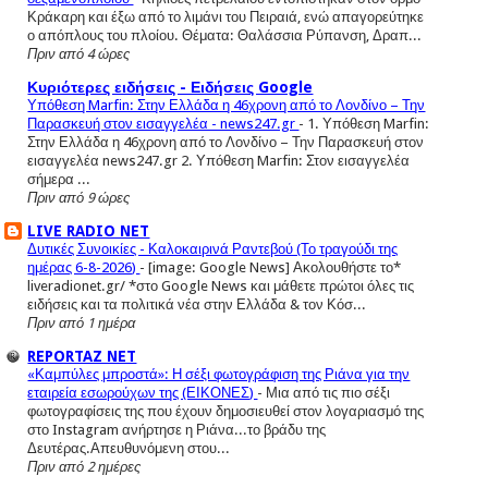
Κράκαρη και έξω από το λιμάνι του Πειραιά, ενώ απαγορεύτηκε
ο απόπλους του πλοίου. Θέματα: Θαλάσσια Ρύπανση, Δραπ...
Πριν από 4 ώρες
Κυριότερες ειδήσεις - Ειδήσεις Google
Υπόθεση Marfin: Στην Ελλάδα η 46χρονη από το Λονδίνο – Την
Παρασκευή στον εισαγγελέα - news247.gr
-
1. Υπόθεση Marfin:
Στην Ελλάδα η 46χρονη από το Λονδίνο – Την Παρασκευή στον
εισαγγελέα news247.gr 2. Υπόθεση Marfin: Στον εισαγγελέα
σήμερα ...
Πριν από 9 ώρες
LIVE RADIO NET
Δυτικές Συνοικίες - Καλοκαιρινά Ραντεβού (Το τραγούδι της
ημέρας 6-8-2026)
-
[image: Google News] Ακολουθήστε το*
liveradionet.gr/ *στο Google News και μάθετε πρώτοι όλες τις
ειδήσεις και τα πολιτικά νέα στην Ελλάδα & τον Κόσ...
Πριν από 1 ημέρα
REPORTAZ NET
«Καμπύλες μπροστά»: Η σέξι φωτογράφιση της Ριάνα για την
εταιρεία εσωρούχων της (ΕΙΚΟΝΕΣ)
-
Μια από τις πιο σέξι
φωτογραφίσεις της που έχουν δημοσιευθεί στον λογαριασμό της
στο Instagram ανήρτησε η Ριάνα...το βράδυ της
Δευτέρας.Απευθυνόμενη στου...
Πριν από 2 ημέρες