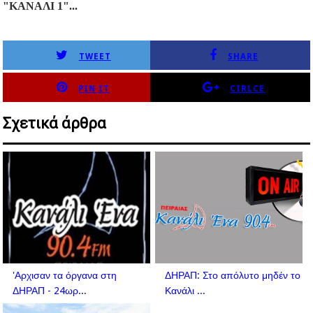
"ΚΑΝΑΛΙ 1"...
TWEET
SHARE
PIN IT
CIRLCE
Σχετικά άρθρα
'Αρχισαν τα όργανα στη
ΔΗΡΑΠ: Στο απόλυτο μηδέν το
ΔΗΡΑΠ - 24ωρ...
Κανάλι ...