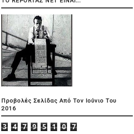
ΤΟ REPORTAZ NET ΕΙΝΑΙ...
Προβολές Σελίδας Από Τον Ιούνιο Του
2016
3
4
7
9
5
1
0
7