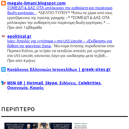
megalo-limani.blogspot.com
ΣΟΜΕΔΠ & ΔΑΣ-ΟΤΑ μπλόκαραν την αυθαίρετη και παράνομη
δίωξη εργάτριας.
-
*ΔΕΛΤΙΟ ΤΥΠΟΥ* *Κάτω τα χέρια από τους
εργαζόμενους της πρώτης γραμμής –* *ΣΟΜΕΔΠ & ΔΑΣ-ΟΤΑ
μπλόκαραν την αυθαίρετη και παράνομη δίωξη εργάτριας.* ...
Πριν από 1 εβδομάδα
epolitical.gr
Ιράν: Απειλές για «χτύπημα » στο USS Lincoln – «Εκδίκηση» για
βύθιση της φρεγάτας Dena
-
Νέο κύμα έντασης πυροδοτείται στον
Περσικό Κόλπο, με το Ιράν να εκτοξεύει απειλές για «χτύπημα»
στο USS Lincoln, κάνοντας λόγο για «εκδίκηση» μετά τη βύθ...
Πριν από 4 μήνες
Κατάλογος Ελληνικών Ιστοσελίδων | greek-sites.gr
-
MSN GR | Hotmail, Skype, Eιδήσεις, Celebrities,
Οικονομία, Καιρός
-
ΠΕΡΙΠΤΕΡΟ