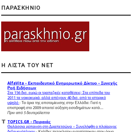
ΠΑΡΑΣΚΗΝΙΟ
Η ΛΙΣΤΑ ΤΟΥ NET
AlfaVita - Εκπαιδευτικό Ενημερωτικό Δίκτυο - Συνεχής
Ροή Ειδήσεων
Στα 156 δισ. ευρώ οι τραπεζικές καταθέσεις: Στα επίπεδα του
2011 τα νοικοκυριά, αλλά απέχουν 40 δισ. από το ιστορικό
υψηλό
-
Τα όρια της αποταμίευσης στην Ελλάδα: Γιατί η
επιστροφή στο 2009 απαιτεί αύξηση εισοδημάτων κατά...
Πριν από 5 δευτερόλεπτα
TOPICS.GR - Πειραιάς
Θαλάσσια ρύπανση στη Δραπετσώνα – Συνελήφθη ο πλοίαρχος
δεξαμενόπλοιου
-
Κηλίδες πετρελαίου εντοπίστηκαν στον όρμο