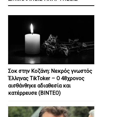
Σοκ στην Κοζάνη: Nεκρός γνωστός
Έλληνας TikToker – Ο 48χρονος
αισθάνθηκε αδιαθεσία και
κατέρρευσε (ΒΙΝΤΕΟ)