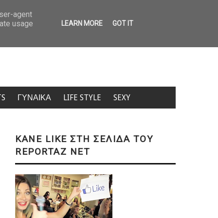
: Ανατροπή με το κίνητρο του 55χρονου – Γιατί κρατούσε τη σορό του πατέρ
user-agent
rate usage
LEARN MORE
GOT IT
TS
ΓΥΝΑΙΚΑ
LIFE STYLE
SEXY
KANE LIKE ΣΤΗ ΣΕΛΙΔΑ ΤΟΥ
REPORTAZ NET