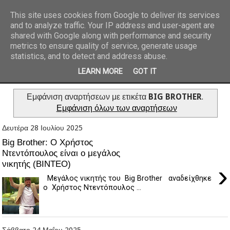
This site uses cookies from Google to deliver its services
and to analyze traffic. Your IP address and user-agent are
REPORTAZ NET
shared with Google along with performance and security
metrics to ensure quality of service, generate usage
statistics, and to detect and address abuse.
LEARN MORE
GOT IT
Εμφάνιση αναρτήσεων με ετικέτα
BIG BROTHER
.
Εμφάνιση όλων των αναρτήσεων
Δευτέρα 28 Ιουλίου 2025
Big Brother: Ο Χρήστος
Ντεντόπουλος είναι ο μεγάλος
νικητής (ΒΙΝΤΕΟ)
›
Μεγάλος νικητής του Big Brother αναδείχθηκε
ο Χρήστος Ντεντόπουλος ...
Σάββατο 24 Μαΐου 2025