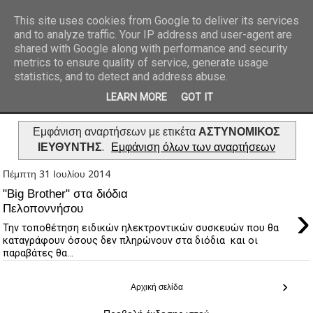
This site uses cookies from Google to deliver its services
and to analyze traffic. Your IP address and user-agent are
REPORTAZ NET
shared with Google along with performance and security
metrics to ensure quality of service, generate usage
statistics, and to detect and address abuse.
LEARN MORE
GOT IT
Εμφάνιση αναρτήσεων με ετικέτα
ΑΣΤΥΝΟΜΙΚΟΣ
ΙΕΥΘΥΝΤΗΣ
.
Εμφάνιση όλων των αναρτήσεων
Πέμπτη 31 Ιουλίου 2014
"Big Brother" στα διόδια
›
Πελοποννήσου
Την τοποθέτηση ειδικών ηλεκτροντικών συσκευών που θα
καταγράφουν όσους δεν πληρώνουν στα διόδια και οι
παραβάτες θα...
›
Αρχική σελίδα