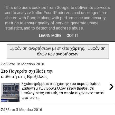
This site uses cookies from Google to deliver its services
and to analyze traffic. Your IP address and user-agent are
REPORTAZ NET
shared with Google along with performance and security
metrics to ensure quality of service, generate usage
statistics, and to detect and address abuse.
LEARN MORE
GOT IT
Εμφάνιση αναρτήσεων με ετικέτα
χάρτης
.
Εμφάνιση
όλων των αναρτήσεων
Σάββατο 26 Μαρτίου 2016
Στο Παγκράτι σχεδίαζε την
επίθεση στις Βρυξέλλες
›
Σχεδιαγράμματα και χάρτης του αεροδρομίου
Ζάβεντεμ των Βρυξελλών είχαν βρεθεί σε
υπολογιστές και usb, τα οποία είχαν εντοπιστεί
από τις ε...
Σάββατο 5 Μαρτίου 2016