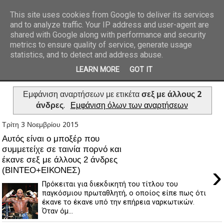
This site uses cookies from Google to deliver its services
and to analyze traffic. Your IP address and user-agent are
REPORTAZ NET
shared with Google along with performance and security
metrics to ensure quality of service, generate usage
statistics, and to detect and address abuse.
LEARN MORE
GOT IT
Εμφάνιση αναρτήσεων με ετικέτα
σεξ με άλλους 2
άνδρες
.
Εμφάνιση όλων των αναρτήσεων
Τρίτη 3 Νοεμβρίου 2015
Αυτός είναι ο μποξέρ που
συμμετείχε σε ταινία πορνό και
έκανε σεξ με άλλους 2 άνδρες
›
(ΒΙΝΤΕΟ+ΕΙΚΟΝΕΣ)
Πρόκειται για διεκδικητή του τίτλου του
παγκόσμιου πρωταθλητή, ο οποίος είπε πως ότι
έκανε το έκανε υπό την επήρεια ναρκωτικών.
Όταν όμ...