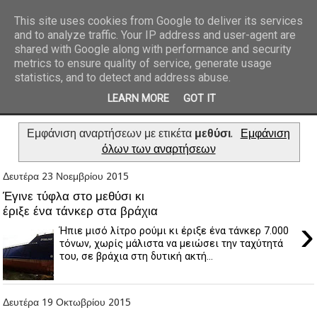
This site uses cookies from Google to deliver its services
and to analyze traffic. Your IP address and user-agent are
REPORTAZ NET
shared with Google along with performance and security
metrics to ensure quality of service, generate usage
statistics, and to detect and address abuse.
LEARN MORE
GOT IT
Εμφάνιση αναρτήσεων με ετικέτα
μεθύσι
.
Εμφάνιση
όλων των αναρτήσεων
Δευτέρα 23 Νοεμβρίου 2015
Έγινε τύφλα στο μεθύσι κι
έριξε ένα τάνκερ στα βράχια
›
Ήπιε μισό λίτρο ρούμι κι έριξε ένα τάνκερ 7.000
τόνων, χωρίς μάλιστα να μειώσει την ταχύτητά
του, σε βράχια στη δυτική ακτή...
Δευτέρα 19 Οκτωβρίου 2015