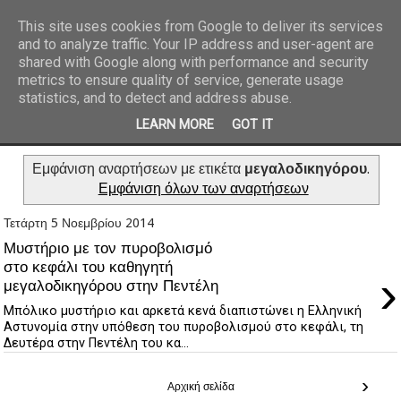
This site uses cookies from Google to deliver its services
and to analyze traffic. Your IP address and user-agent are
REPORTAZ NET
shared with Google along with performance and security
metrics to ensure quality of service, generate usage
statistics, and to detect and address abuse.
LEARN MORE
GOT IT
Εμφάνιση αναρτήσεων με ετικέτα
μεγαλοδικηγόρου
.
Εμφάνιση όλων των αναρτήσεων
Τετάρτη 5 Νοεμβρίου 2014
Μυστήριο με τον πυροβολισμό
στο κεφάλι του καθηγητή
›
μεγαλοδικηγόρου στην Πεντέλη
Μπόλικο μυστήριο και αρκετά κενά διαπιστώνει η Ελληνική
Αστυνομία στην υπόθεση του πυροβολισμού στο κεφάλι, τη
Δευτέρα στην Πεντέλη του κα...
›
Αρχική σελίδα