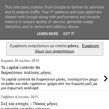
This site uses cookies from Google to deliver its services
and to analyze traffic. Your IP address and user-agent are
REPORTAZ NET
shared with Google along with performance and security
metrics to ensure quality of service, generate usage
statistics, and to detect and address abuse.
LEARN MORE
GOT IT
Εμφάνιση αναρτήσεων με ετικέτα
μήνες
.
Εμφάνιση
όλων των αναρτήσεων
Κυριακή 26 Ιουλίου 2015
Τα capital controls θα
›
διαρκέσουν πολλούς μήνες
Τα capital controls θα διαρκέσουν μήνες, τουλάχιστον μέχρι
να έρθει και πάλι «φρέσκο» χρήμα από την Ευρώπη μαζί με
μία σαρωτική αναδιάρθ...
Σάββατο 6 Ιουνίου 2015
Σεξ και εποχές – Ποιους μήνες
η απιστία χτυπάει κόκκινο;