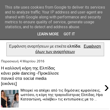
This site uses cookies from Google to deliver its services
and to analyze traffic. Your IP address and user-agent are
REPORTAZ NET
shared with Google along with performance and security
metrics to ensure quality of service, generate usage
statistics, and to detect and address abuse.
LEARN MORE
GOT IT
Εμφάνιση αναρτήσεων με ετικέτα
ελπίδα
.
Εμφάνιση
όλων των αναρτήσεων
Παρασκευή 4 Μαρτίου 2016
Η καλλονή κόρη της Ελπίδας
κάνει pole dancing -Προκάλεσε
πανικό στα social media
›
[εικόνες]
Μπορεί να απέχει από τις δημόσιες εμφανίσεις,
ωστόσο, η κόρη της τραγουδίστριας Ελπίδας, Ηρα
Κατσαντώνη, «κλέβει» τις εντυπώσεις με το ...