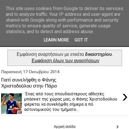
This site uses cookies from Google to deliver its services
and to analyze traffic. Your IP address and user-agent are
REPORTAZ NET
shared with Google along with performance and security
metrics to ensure quality of service, generate usage
statistics, and to detect and address abuse.
LEARN MORE
GOT IT
Εμφάνιση αναρτήσεων με ετικέτα
δικαστηρίου
.
Εμφάνιση όλων των αναρτήσεων
Παρασκευή 17 Οκτωβρίου 2014
Γιατί συνελήφθη ο Φάνης
Χριστοδούλου στην Πάρο
›
Ένας από τους σπουδαιότερους αθλητές
μπάσκετ της χώρας μας, ο Φάνης Χριστοδούλου
φέρεται να συνελήφθη σήμερα α πό
αστυνομικούς του τμήματο...
›
Αρχική σελίδα